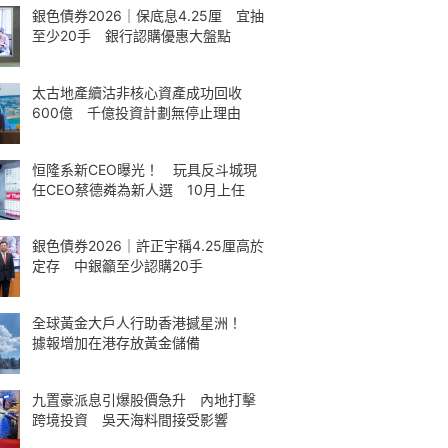
銀色債券2026｜保底息4.25厘 宜抽
至少20手 銀行認購優惠大盤點
太古地產續沽非核心資產成功回收
600億 千億投資計劃無停止理由
恒隆系新CEO曝光！ 玩具反斗城現
任CEO蔡德粦為新人選 10月上任
銀色債券2026｜許正宇稱4.25厘高於
定存 中銀籲至少認購20手
全球黃金大戶人行助香港撼星洲！
據報增加在港存放黃金儲備
九置豪派息引爆股價急升 內地打擊
跨境投資 吳天海料間接受影響