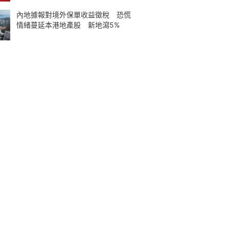
內地據報對境外保單收益徵稅 恐慌
情緒蔓延本港地產股 新地瀉5%