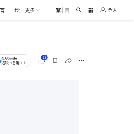
育
經濟
更多
01深圳
繁
觀點
|
简
健康
好食玩飛
登入
女
93
在Google
追蹤《香港01》