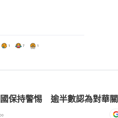
1
7
1
國保持警惕 逾半數認為對華關
:00