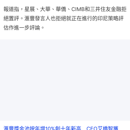
報道指，星展、大華、華僑、CIMB和三井住友金融拒
絕置評。滙豐發言人也拒絕就正在進行的印尼策略評
估作進一步評論。
滙豐獎金池按年增10%創十年新高 CEO艾橋智獲