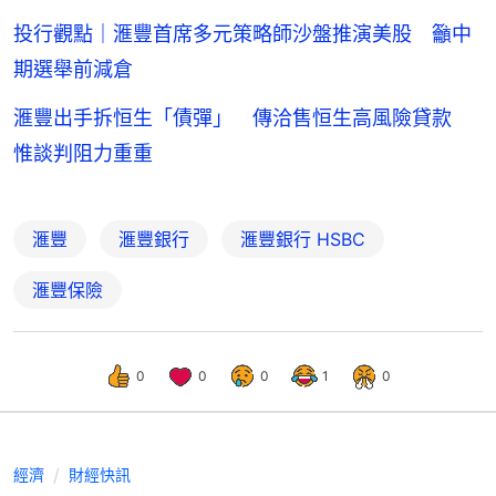
投行觀點｜滙豐首席多元策略師沙盤推演美股 籲中
期選舉前減倉
滙豐出手拆恒生「債彈」 傳洽售恒生高風險貸款
惟談判阻力重重
滙豐
滙豐銀行
滙豐銀行 HSBC
滙豐保險
0
0
0
1
0
經濟
財經快訊