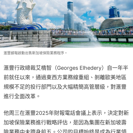
滙豐據報啟動出售新加坡保險業務程序。
滙豐行政總裁艾橋智（Georges Elhedery）自一年半
前就任以來，通過東西方業務線重組、剝離歐美地區
規模不足的投行部門以及大幅精簡高管層級，對滙豐
進行全面改革。
他周三在滙豐2025年財報電話會議上表示，決定對新
加坡保險業務進行戰略評估，是因為集團在新加坡壽
險業務中未躋身前五。公司的目標始終是成為行業領