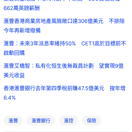
662萬英鎊薪酬
滙豐香港商業房地產風險敞口達306億美元 不排除
今年再新增撥備
滙豐︰未來3年派息率維持50% CET1⾼於⽬標前不
啟動回購
滙豐艾橋智︰私有化恒生後無裁員計劃 望實現9億
美元收益
香港滙豐銀行去年第四季稅前賺47.5億美元 按年增
6.4%
滙豐
滙豐銀行
滙控
保險