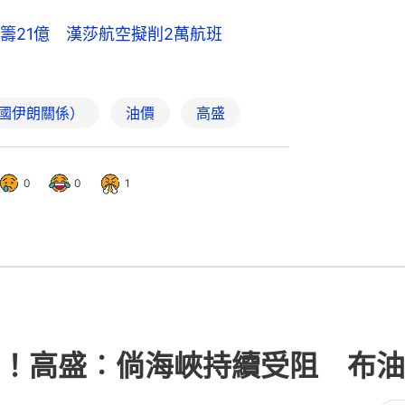
籌21億 漢莎航空擬削2萬航班
國伊朗關係）
油價
高盛
0
0
1
！高盛︰倘海峽持續受阻 布油