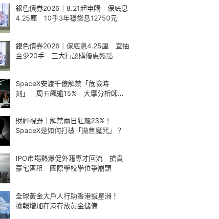
銀色債券2026｜8.21起申購 保底息
4.25厘 10手3年穩袋息12750元
銀色債券2026｜保底息4.25厘 宜抽
至少20手 三大行認購優惠盤點
SpaceX安渡千億解禁「危險時
刻」 周五飆逾15% 大摩分析師神
準
財經視野｜解禁兩日狂飆23%！
SpaceX是如何打破「拋售魔咒」？
IPO市場熱爆促外籍專才回流 搶貴
豪宅區租 國際學校學位爭崩頭
全球黃金大戶人行助香港撼星洲！
據報增加在港存放黃金儲備