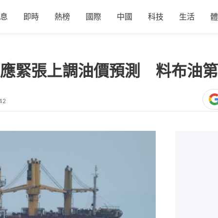
息
即時
熱榜
國際
中國
科技
生活
體
應緊張上調油價預測 料布油第
42