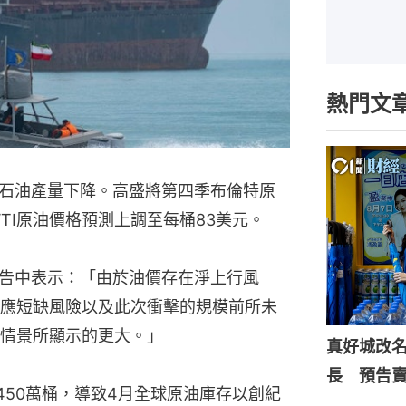
熱門文
石油產量下降。高盛將第四季布倫特原
TI原油價格預測上調至每桶83美元。
報告中表示：「由於油價存在淨上行風
應短缺風險以及此次衝擊的規模前所未
情景所顯示的更大。」
真好城改
長 預告
450萬桶，導致4月全球原油庫存以創紀