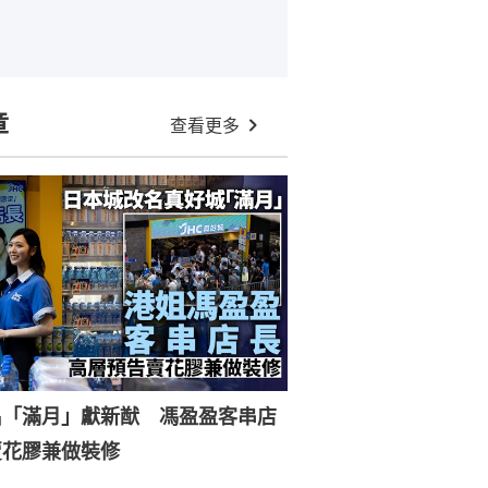
章
查看更多
名「滿月」獻新猷 馮盈盈客串店
賣花膠兼做裝修