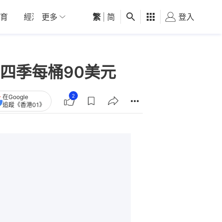
育
經濟
更多
01深圳
繁
觀點
|
简
健康
好食玩飛
登入
女
四季每桶90美元
2
在Google
追蹤《香港01》