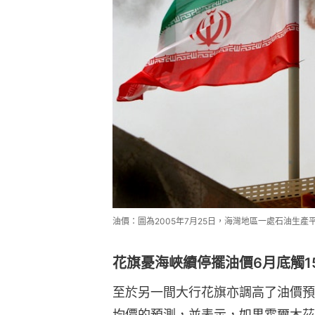
油價：圖為2005年7月25日，海灣地區一處石油生產平
花旗憂海峽續停擺油價6月底觸1
至於另一間大行花旗亦調高了油價預
均價的預測，並表示，如果霍爾木茲