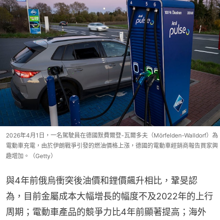
2026年4月1日，一名駕駛員在德國默費爾登-瓦爾多夫（Mörfelden-Walldorf）為
電動車充電，由於伊朗戰爭引發的燃油價格上漲，德國的電動車經銷商報告買家興
趣增加。（Getty）
與4年前俄烏衝突後油價和鋰價飆升相比，鞏旻認
為，目前金屬成本大幅增長的幅度不及2022年的上行
周期；電動車產品的競爭力比4年前顯著提高；海外