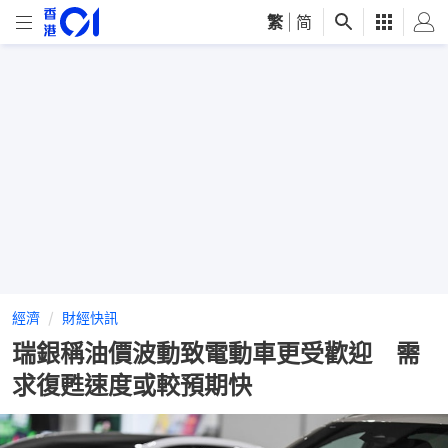
繁
|
简
經濟
財經快訊
瑞銀稱油價波動致電動車更受歡迎 需
求復甦速度或較預期快