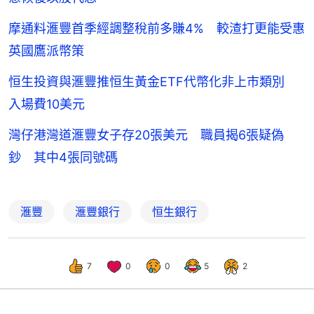
摩通料滙豐首季經調整稅前多賺4% 較渣打更能受惠
英國鷹派幣策
恒生投資與滙豐推恒生黃金ETF代幣化非上市類別
入場費10美元
灣仔港灣道滙豐女子存20張美元 職員揭6張疑偽
鈔 其中4張同號碼
滙豐
滙豐銀行
恒生銀行
7
0
0
5
2