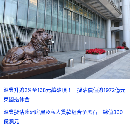
滙豐升逾2%至168元續破頂！ 擬沽價值逾1972億元
英國退休金
滙豐擬沽澳洲房屋及私人貸款組合予黑石 總值360
億澳元