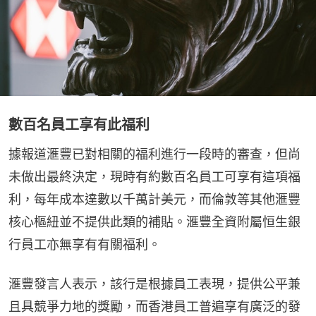
數百名員工享有此福利
據報道滙豐已對相關的福利進行一段時的審查，但尚
未做出最終決定，現時有約數百名員工可享有這項福
利，每年成本達數以千萬計美元，而倫敦等其他滙豐
核心樞紐並不提供此類的補貼。滙豐全資附屬恒生銀
行員工亦無享有有關福利。
滙豐發言人表示，該行是根據員工表現，提供公平兼
且具競爭力地的獎勵，而香港員工普遍享有廣泛的發