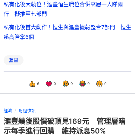
私有化後大執位！滙豐恒生職位合併高層一人睇兩
行 擬推至七部門
私有化後首大動作！恒生與滙豐據報整合7部門 恒生
系高管掌6個
滙豐
6
0
0
0
0
經濟
財經快訊
滙豐績後股價破頂見169元 管理層暗
示每季進行回購 維持派息50%