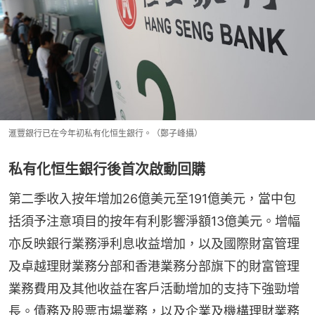
滙豐銀行已在今年初私有化恒生銀行。（鄭子峰攝）
私有化恒生銀行後首次啟動回購
第二季收入按年增加26億美元⾄191億美元，當中包
括須予注意項⽬的按年有利影響淨額13億美元。增幅
亦反映銀⾏業務淨利息收益增加，以及國際財富管理
及卓越理財業務分部和香港業務分部旗下的財富管理
業務費⽤及其他收益在客⼾活動增加的⽀持下強勁增
⻑。債務及股票市場業務，以及企業及機構理財業務