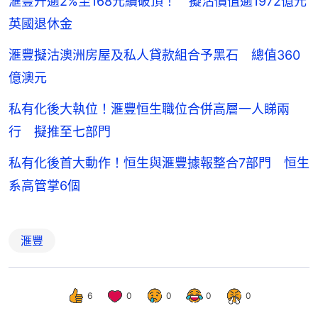
滙豐升逾2%至168元續破頂！ 擬沽價值逾1972億元
英國退休金
滙豐擬沽澳洲房屋及私人貸款組合予黑石 總值360
億澳元
私有化後大執位！滙豐恒生職位合併高層一人睇兩
行 擬推至七部門
私有化後首大動作！恒生與滙豐據報整合7部門 恒生
系高管掌6個
滙豐
6
0
0
0
0