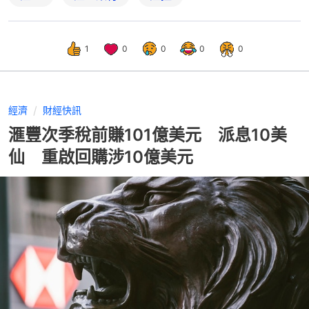
1
0
0
0
0
經濟
財經快訊
滙豐次季稅前賺101億美元 派息10美
仙 重啟回購涉10億美元