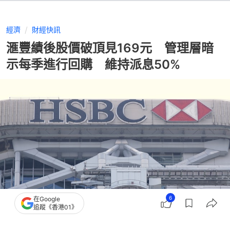
經濟
財經快訊
滙豐績後股價破頂見169元 管理層暗
示每季進行回購 維持派息50%
6
在Google
追蹤《香港01》
撰文：
顧慧宇
出版：
2026-08-04 15:41
更新：
2026-08-04 15:41