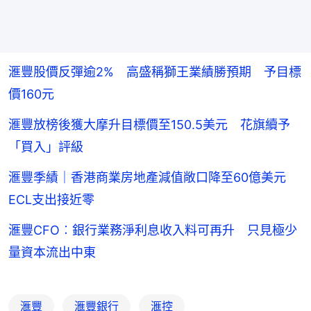
滙豐股價反彈逾2% 高盛稱獅王業績勝預期 予目標
價160元
滙豐放榜後獲大摩升目標價至150.5美元 花旗續予
「買入」評級
滙豐季績｜香港商業房地產減值敞口降至60億美元
ECL支出接近零
滙豐CFO︰銀行業務淨利息收入料可再升 只見極少
量資本流出中東
滙豐
滙豐銀行
滙控