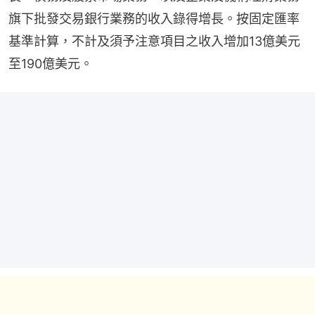
旗下批發交易銀⾏業務的收入錄得增⻑。按固定匯率
基準計算，不計及須予注意項⽬之收入增加13億美元
⾄190億美元。