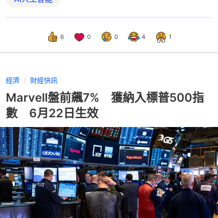
6
0
0
4
1
經濟
財經快訊
Marvell盤前飆7% 獲納入標普500指
數 6月22日生效