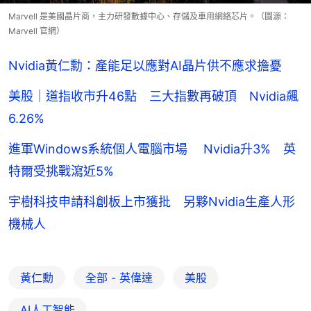
Marvell 是美國晶片商，主力研發數據中心、存儲及車用網絡芯片。（圖源：
Marvell 官網）
Nvidia黃仁勳：產能足以應對AI晶片供不應求擔憂
美股｜道指收市升46點 三大指數再破頂 Nvidia飆
6.26%
進軍Windows系統個人電腦市場 Nvidia升3% 英
特爾受挑戰瀉近5%
宇樹科技申請科創板上市獲批 另夥Nvidia生產人形
機械人
黃仁勳
全部 - 英偉達
美股
AI人工智能