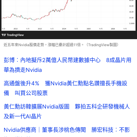
近五年來Nvidia股價走勢，漲幅已纍計超過11倍。（TradingView製圖）
彭博︰內地擬斥2萬億人民幣建數據中心 8成晶片用
華為擠走Nvidia
高通盤後升4% 獲Nvidia黃仁勳點名讚擅長手機設
備 叫買公司股票
黃仁勳訪韓擴展Nvidia版圖 夥拍五科企研發機械人
及新一代AI晶片
Nvidia供應商｜董事長涉桃色傳聞 勝宏科技︰不影