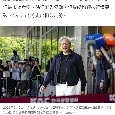
值被市場看空、估值陷入停滯，但最終均迎來行情突
破，Nvidia也將走出相似走勢。
2026年6月5日，英偉達（Nvidia，又譯輝達）創辦人黃仁勳抵達韓國首爾，預計
在訪問期間會晤韓國商界領袖及產業高層。（Getty）