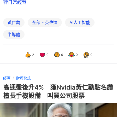
響日常經營
黃仁勳
全部 - 英偉達
AI人工智能
半導體
2
0
0
0
0
經濟
財經快訊
高通盤後升4% 獲Nvidia黃仁勳點名讚
擅長手機設備 叫買公司股票