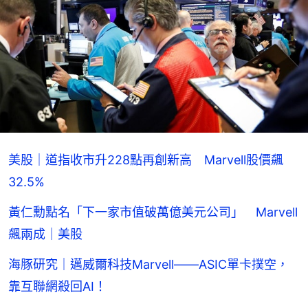
美股｜道指收市升228點再創新高 Marvell股價飆
32.5%
黃仁勳點名「下一家市值破萬億美元公司」 Marvell
飆兩成｜美股
海豚研究｜邁威爾科技Marvell——ASIC單卡撲空，
靠互聯網殺回AI！