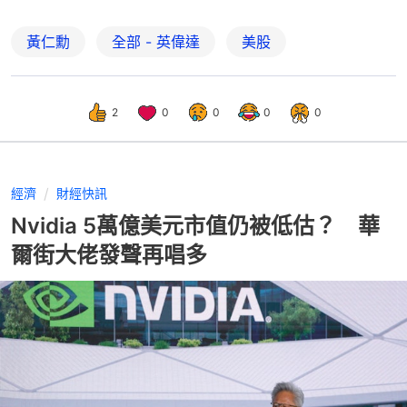
黃仁勳
全部 - 英偉達
美股
2
0
0
0
0
經濟
財經快訊
Nvidia 5萬億美元市值仍被低估？ 華
爾街大佬發聲再唱多