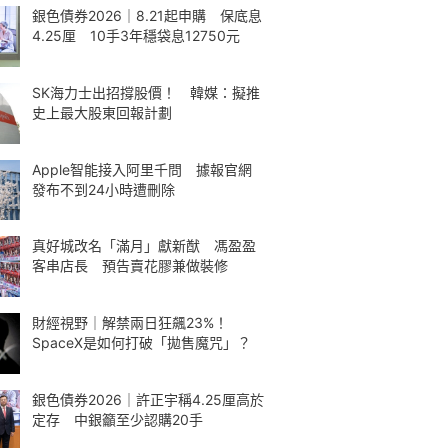
銀色債券2026｜8.21起申購 保底息
4.25厘 10手3年穩袋息12750元
SK海力士出招撐股價！ 韓媒：擬推
史上最大股東回報計劃
Apple智能接入阿里千問 據報官網
發布不到24小時遭刪除
真好城改名「滿月」獻新猷 馮盈盈
客串店長 預告賣花膠兼做裝修
財經視野｜解禁兩日狂飆23%！
SpaceX是如何打破「拋售魔咒」？
銀色債券2026｜許正宇稱4.25厘高於
定存 中銀籲至少認購20手