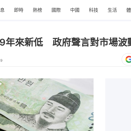
息
即時
熱榜
國際
中國
科技
生活
體
09年來新低 政府聲言對市場波
19