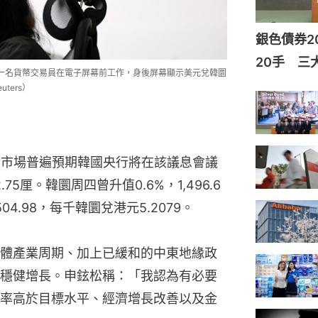
銀色債券2
20手 三
，一名貨幣交易員在電子屏幕前工作，身後屏幕顯示美元兌韓圜
ters）
，市場普遍預期韓國央行將在該議息會議
5厘。韓圜周四曾升值0.6%，1,496.6
4.98，每千韓圜兌港元5.2079。
體產業周期、加上已緩和的中東地緣政
穩健增長。申鉉松稱：「我認為有必要
率高於目標水平、經濟增長改善以及金