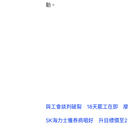
動。
與工會談判破裂 18天罷工在即 
SK海力士獲券商唱好 升目標價至2