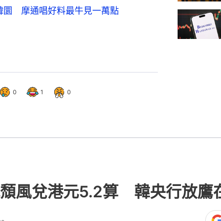
億韓圜 摩通唱好料最牛見一萬點
0
1
0
頹風兌港元5.2算 韓央行放鷹