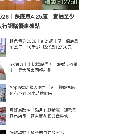
026｜保底息4.25厘 宜抽至少
大行認購優惠盤點
銀色債券2026｜8.21起申購 保底息
4.25厘 10手3年穩袋息12750元
SK海力士出招撐股價！ 韓媒：擬推
史上最大股東回報計劃
Apple智能接入阿里千問 據報官網
發布不到24小時遭刪除
真好城改名「滿月」獻新猷 馮盈盈
客串店長 預告賣花膠兼做裝修
財經視野｜解禁兩日狂飆23%！