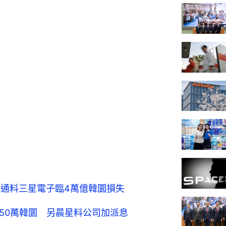
摩通料三星電子臨4萬億韓圜損失
50萬韓圜 另晨星料公司加派息