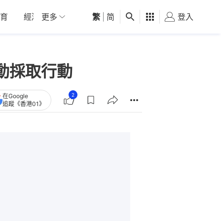
育
經濟
更多
01深圳
繁
觀點
|
简
健康
好食玩飛
登入
女
動採取行動
2
在Google
追蹤《香港01》