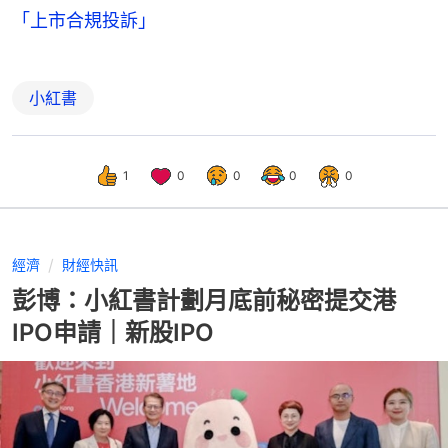
「上市合規投訴」
小紅書
1
0
0
0
0
經濟
財經快訊
彭博：小紅書計劃月底前秘密提交港
IPO申請｜新股IPO