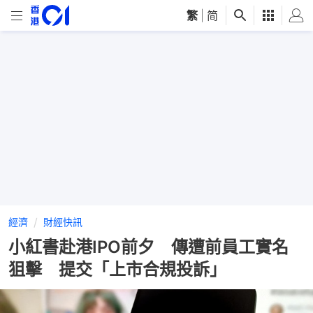
繁
|
简
經濟
財經快訊
小紅書赴港IPO前夕 傳遭前員工實名
狙擊 提交「上市合規投訴」