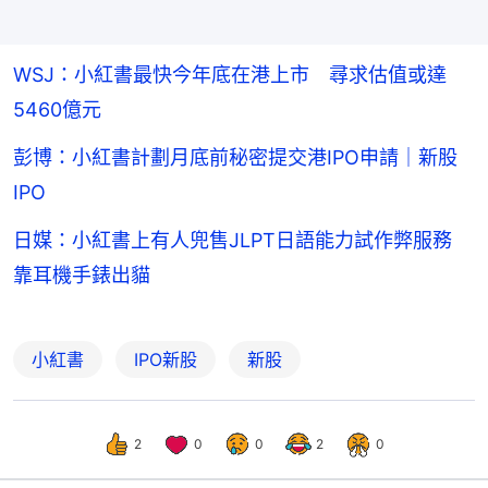
WSJ：小紅書最快今年底在港上市 尋求估值或達
5460億元
彭博：小紅書計劃月底前秘密提交港IPO申請｜新股
IPO
日媒：小紅書上有人兜售JLPT日語能力試作弊服務
靠耳機手錶出貓
小紅書
IPO新股
新股
2
0
0
2
0