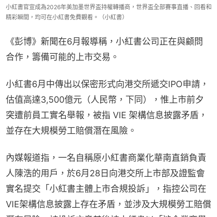
小紅書官宣成為2026年美加墨世界盃持權轉播商，世界盃全部賽事直播、回看和
精彩瞬間，均可在小紅書免費觀看。（小紅書）
《彭博》新聞在6月報導稱，小紅書公司正在與顧問
合作，籌備可能的上市交易。
小紅書6月中傳出以保密形式向港交所遞交IPO申請，
估值高達3,500億元（人民幣，下同），惟上市前夕
突遭前員工實名舉報，被指 VIE 架構信息披露矛盾，
並存在大規模勞工賠償潛在風險。
內媒報道指，一名自稱原小紅書商業化華南直銷負責
人陳浩的用戶，於6月28日向港交所上市部及證監會
實名提交「小紅書主體上市合規投訴」，指控公司在
VIE架構信息披露上存在矛盾，並涉及大規模勞工賠償