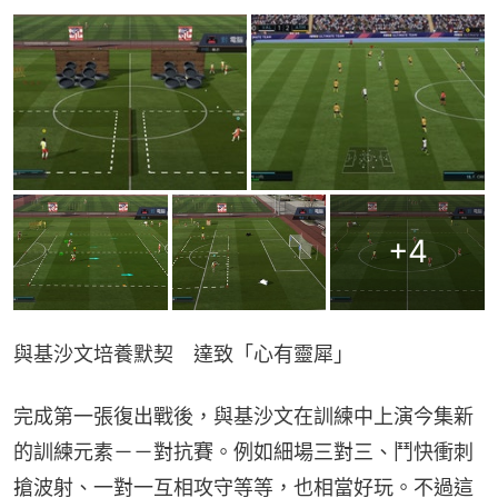
+
4
與基沙文培養默契　達致「心有靈犀」
完成第一張復出戰後，與基沙文在訓練中上演今集新
的訓練元素－－對抗賽。例如細場三對三、鬥快衝刺
搶波射、一對一互相攻守等等，也相當好玩。不過這