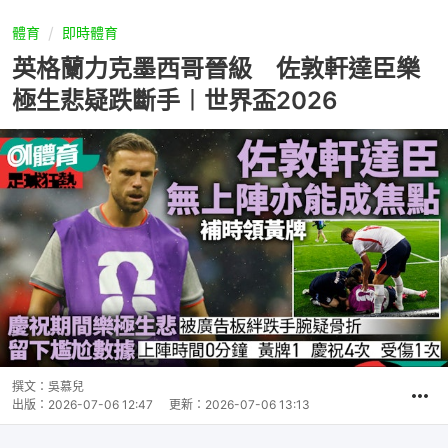
體育
即時體育
英格蘭力克墨西哥晉級 佐敦軒達臣樂
極生悲疑跌斷手︱世界盃2026
撰文：
吳慕兒
出版：
2026-07-06 12:47
更新：
2026-07-06 13:13