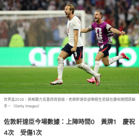
世界盃2026︱英格蘭力克墨西哥晉級，老將軒達臣卻樂極生悲疑在慶祝期間跌斷
手。（Getty Images）
佐敦軒達臣今場數據：上陣時間0 黃牌1 慶祝
4次 受傷1次