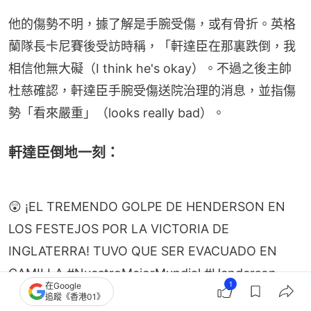
他的傷勢不明，據了解是手腕受傷，或有骨折。英格
蘭隊長卡尼賽後受訪時稱，「軒達臣在那裏跌倒，我
相信他無大礙（I think he's okay）。不過之後主帥
杜慈確認，軒達臣手腕受傷送院治理的消息，並指傷
勢「看來嚴重」（looks really bad）。
軒達臣倒地一刻：
😲 ¡EL TREMENDO GOLPE DE HENDERSON EN
LOS FESTEJOS POR LA VICTORIA DE
INGLATERRA! TUVO QUE SER EVACUADO EN
CAMILLA.
#NuestroMejorMundial
#Henderson
pic.twitter.com/0SzLpcBWZl
1
在Google
追蹤《香港01》
— Diario AS (@diarioas)
July 6, 2026