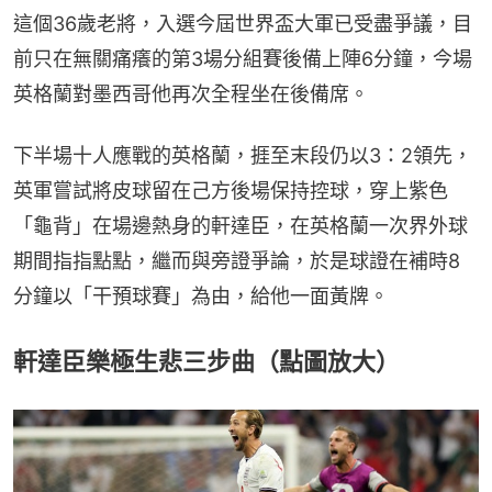
這個36歲老將，入選今屆世界盃大軍已受盡爭議，目
前只在無關痛癢的第3場分組賽後備上陣6分鐘，今場
英格蘭對墨西哥他再次全程坐在後備席。
下半場十人應戰的英格蘭，捱至末段仍以3：2領先，
英軍嘗試將皮球留在己方後場保持控球，穿上紫色
「龜背」在場邊熱身的軒達臣，在英格蘭一次界外球
期間指指點點，繼而與旁證爭論，於是球證在補時8
分鐘以「干預球賽」為由，給他一面黃牌。
軒達臣樂極生悲三步曲（點圖放大）