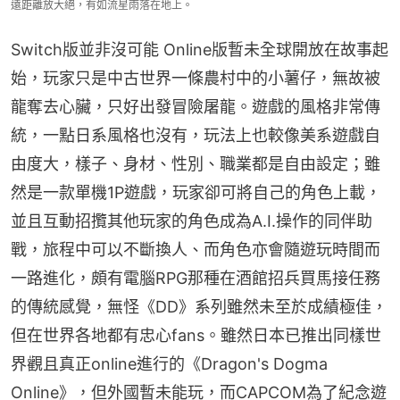
遠距離放大絕，有如流星雨落在地上。
Switch版並非沒可能 Online版暫未全球開放在故事起
始，玩家只是中古世界一條農村中的小薯仔，無故被
龍奪去心臟，只好出發冒險屠龍。遊戲的風格非常傳
統，一點日系風格也沒有，玩法上也較像美系遊戲自
由度大，樣子、身材、性別、職業都是自由設定；雖
然是一款單機1P遊戲，玩家卻可將自己的角色上載，
並且互動招攬其他玩家的角色成為A.I.操作的同伴助
戰，旅程中可以不斷換人、而角色亦會隨遊玩時間而
一路進化，頗有電腦RPG那種在酒館招兵買馬接任務
的傳統感覺，無怪《DD》系列雖然未至於成績極佳，
但在世界各地都有忠心fans。雖然日本已推出同樣世
界觀且真正online進行的《Dragon's Dogma 
Online》，但外國暫未能玩，而CAPCOM為了紀念遊