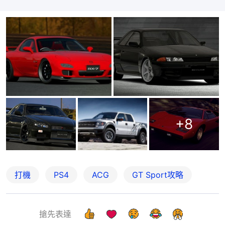
+
8
打機
PS4
ACG
GT Sport攻略
搶先表達