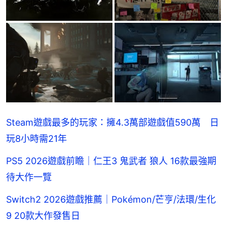
Steam遊戲最多的玩家：擁4.3萬部遊戲值590萬 日
玩8小時需21年
PS5 2026遊戲前瞻｜仁王3 鬼武者 狼人 16款最強期
待大作一覽
Switch2 2026遊戲推薦｜Pokémon/芒亨/法環/生化
9 20款大作發售日