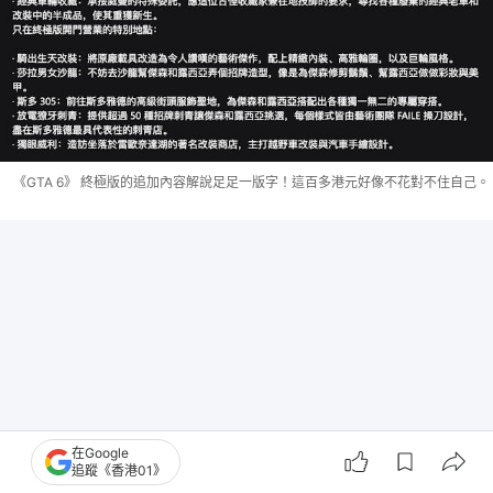
《GTA 6》 終極版的追加內容解說足足一版字！這百多港元好像不花對不住自己。
在Google
追蹤《香港01》