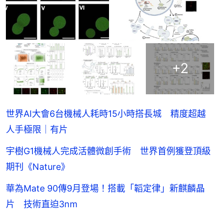
+
2
世界AI大會6台機械人耗時15小時搭長城 精度超越
人手極限｜有片
宇樹G1機械人完成活體微創手術 世界首例獲登頂級
期刊《Nature》
華為Mate 90傳9月登場！搭載「韜定律」新麒麟晶
片 技術直迫3nm