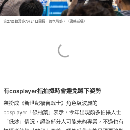
第27屆動漫節7月24日開鑼，氣氛熾熱。（梁鵬威攝）
有cosplayer指拍攝時會避免蹲下姿勢
裝扮成《新世紀福音戰士》角色綾波麗的
cosplayer「碌柚葉」表示，今年出現頗多拍攝人士
「低炒」情況，認為部分人可能未夠專業，不過也有