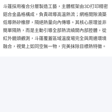
斗篷採用複合分層製造工藝，主體框架由3D打印精密
鋁合金晶格構成，負責疏導高溫熱流；網格間隙澆築
低導熱矽橡膠，隔絕熱量向內傳導。其核心原理並非
簡單隔熱，而是主動引導全部熱流繞開內部腔體，從
紅外鏡頭觀測，斗篷覆蓋區域溫度場完全與周邊環境
融合，視覺上如同空無一物，完美抹除目標熱特徵。