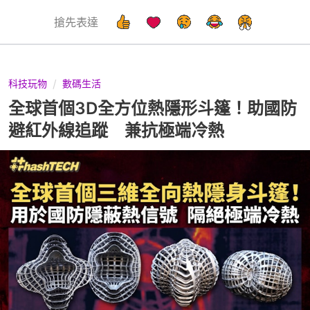
搶先表達
科技玩物
數碼生活
全球首個3D全方位熱隱形斗篷！助國防
避紅外線追蹤 兼抗極端冷熱