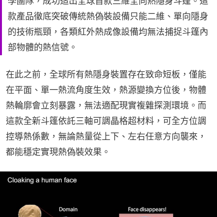
學團隊，成功造出全球首款三維全向熱隱身斗篷。這
款產品徹底突破傳統熱偽裝設備只能二維、單向隱身
的技術瓶頸，各類紅外熱成像設備均無法捕捉斗篷內
部物體的熱信號。
在此之前，全球所有熱隱身裝置存在致命短板，僅能
在平面、單一熱流角度生效，熱源變換方位後，物體
熱輪廓會立刻暴露，無法適配現實複雜探測環境。而
這款全新斗篷依託三軸可調晶格超材料，可全方位調
控導熱係數，無論熱量從上下、左右任意方向襲來，
都能穩定實現熱偽裝效果。