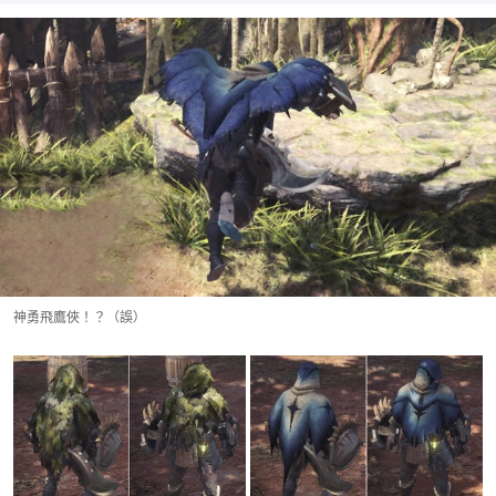
神勇飛鷹俠！？（誤）