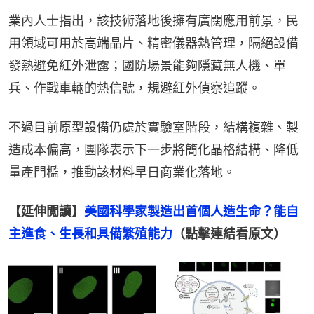
業內人士指出，該技術落地後擁有廣闊應用前景，民
用領域可用於高端晶片、精密儀器熱管理，隔絕設備
發熱避免紅外泄露；國防場景能夠隱藏無人機、單
兵、作戰車輛的熱信號，規避紅外偵察追蹤。
不過目前原型設備仍處於實驗室階段，結構複雜、製
造成本偏高，團隊表示下一步將簡化晶格結構、降低
量產門檻，推動該材料早日商業化落地。
【延伸閲讀】
美國科學家製造出首個人造生命？能自
主進食、生長和具備繁殖能力
（點擊連結看原文）