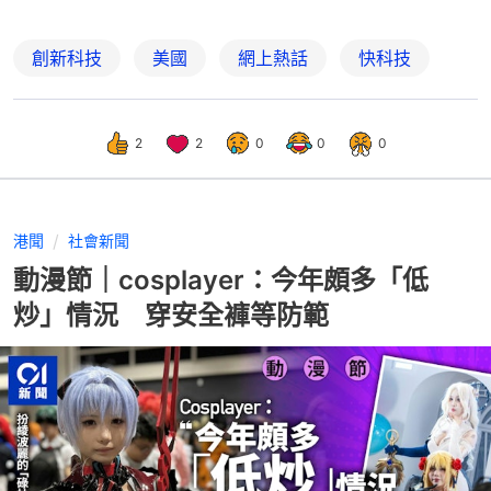
創新科技
美國
網上熱話
快科技
2
2
0
0
0
港聞
社會新聞
動漫節｜cosplayer：今年頗多「低
炒」情況 穿安全褲等防範