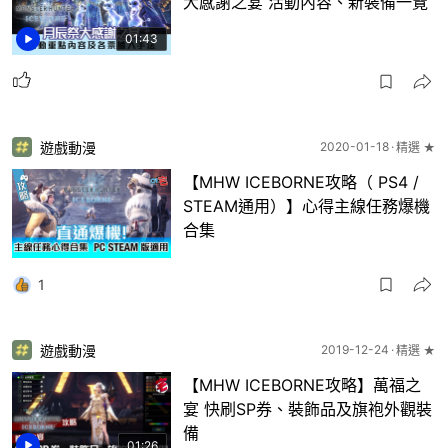
大感謝之宴 活動內容、新裝備一覽
01:43
遊戲動漫
2020-01-18
精選 ★
【MHW ICEBORNE攻略（ PS4 /
STEAM通用）】心得主線任務爆機
合集
1
遊戲動漫
2019-12-24
精選 ★
【MHW ICEBORNE攻略】萬福之
宴 快刷SP券、裝飾品及旗袍外觀裝
備
01:26