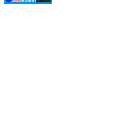
1
遊戲動漫
2019-12-20
精選 ★
【MHW ICEBORNE攻略】冥赤龍
覺醒武器系統詳解：識發光型到震
3
遊戲動漫
2019-12-19
精選 ★
【MHW ICEBORNE攻略】冥赤龍
攻略 安定兩場達成度LV16過關方法
19:57