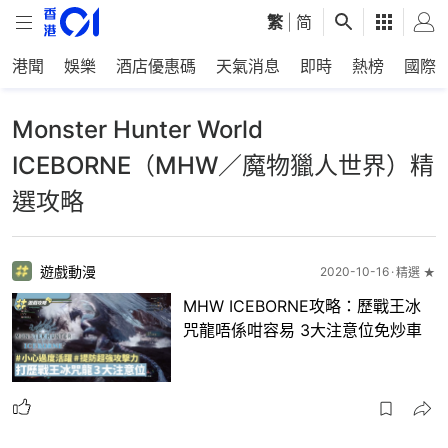
繁
|
简
港聞
娛樂
酒店優惠碼
天氣消息
即時
熱榜
國際
Monster Hunter World
ICEBORNE（MHW／魔物獵人世界）精
選攻略
遊戲動漫
2020-10-16
精選 ★
MHW ICEBORNE攻略：歷戰王冰
咒龍唔係咁容易 3大注意位免炒車