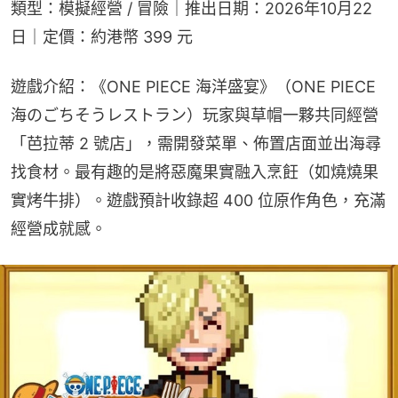
類型：模擬經營 / 冒險｜推出日期：2026年10月22
日｜定價：約港幣 399 元
遊戲介紹：《ONE PIECE 海洋盛宴》（ONE PIECE 
海のごちそうレストラン）玩家與草帽一夥共同經營
「芭拉蒂 2 號店」，需開發菜單、佈置店面並出海尋
找食材。最有趣的是將惡魔果實融入烹飪（如燒燒果
實烤牛排）。遊戲預計收錄超 400 位原作角色，充滿
經營成就感。