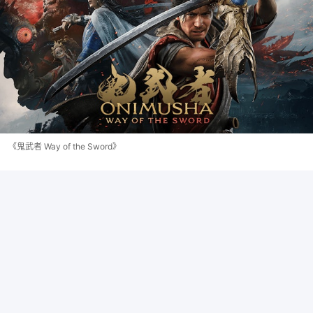
《鬼武者 Way of the Sword》