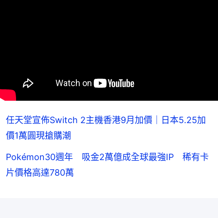
任天堂宣佈Switch 2主機香港9月加價｜日本5.25加
價1萬圓現搶購潮
Pokémon30週年 吸金2萬億成全球最強IP 稀有卡
片價格高達780萬