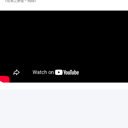
《信長之野望・飛翔》