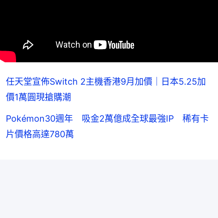
任天堂宣佈Switch 2主機香港9月加價｜日本5.25加
價1萬圓現搶購潮
Pokémon30週年 吸金2萬億成全球最強IP 稀有卡
片價格高達780萬