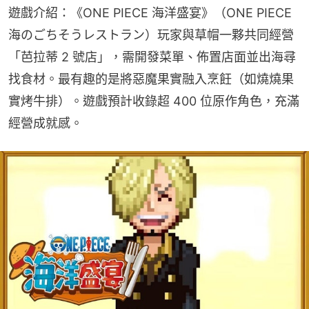
遊戲介紹：《ONE PIECE 海洋盛宴》（ONE PIECE 
海のごちそうレストラン）玩家與草帽一夥共同經營
「芭拉蒂 2 號店」，需開發菜單、佈置店面並出海尋
找食材。最有趣的是將惡魔果實融入烹飪（如燒燒果
實烤牛排）。遊戲預計收錄超 400 位原作角色，充滿
經營成就感。