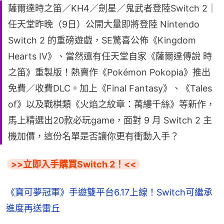
薩爾達時之笛／KH4／劍星／鬼武者登陸Switch 2｜
任天堂昨晚（9日）公開大量即將登陸 Nintendo
Switch 2 的重磅遊戲，SE驚喜公佈《Kingdom
Hearts IV》、當然還有任天堂自家《薩爾達傳說 時
之笛》重製版！熱賣作《Pokémon Pokopia》推出
免費／收費DLC。加上《Final Fantasy》、《Tales
of》以及戰棋類《火焰之紋章：萬縷千絲》等新作，
馬上精選出20款必玩game，面對 9 月 Switch 2 主
機加價，這份名單是否讓你更有衝動入手？
>>立即入手購買Switch 2！<<
《寶可夢冠軍》手遊雙平台6.17上線！Switch可繼承
進度再送雷丘