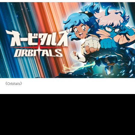
《Orbitals》