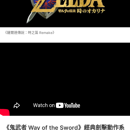
《薩爾達傳說：時之笛 Remake》
《鬼武者 Way of the Sword》經典劍擊動作系