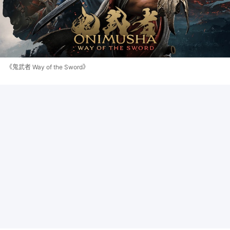
《鬼武者 Way of the Sword》