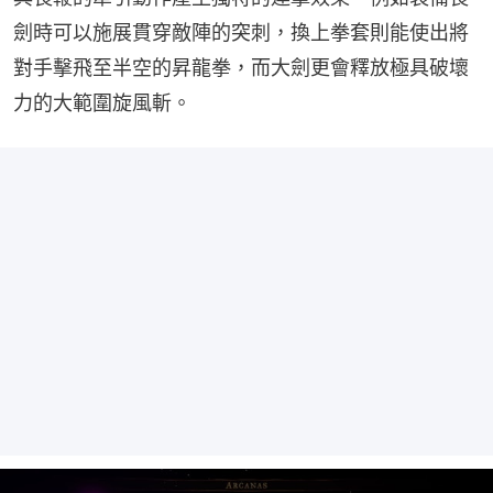
劍時可以施展貫穿敵陣的突刺，換上拳套則能使出將
對手擊飛至半空的昇龍拳，而大劍更會釋放極具破壞
力的大範圍旋風斬。