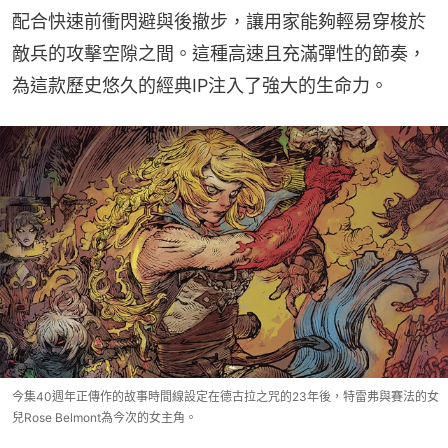
配合快速前衝閃避與後撤步，讓用家能夠輕易穿梭於
敵兵的攻擊空隙之間。這種高速且充滿彈性的節奏，
為這款歷史悠久的經典IP注入了強大的生命力。
今集40週年正傳作的故事時間線設定在德古拉之咒的23年後，特雷弗與賽法的女
兒Rose Belmont為今次的女主角。