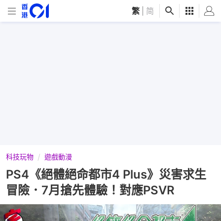
繁
|
简
科技玩物
遊戲動漫
PS4《絕體絕命都市4 Plus》災害求生
冒險．7月搶先體驗！對應PSVR