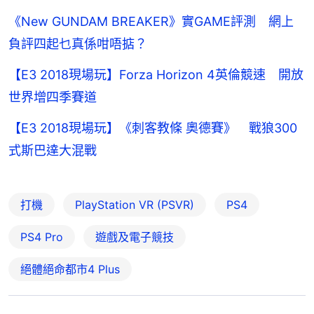
《New GUNDAM BREAKER》實GAME評測 網上
負評四起乜真係咁唔掂？
【E3 2018現場玩】Forza Horizon 4英倫競速 開放
世界增四季賽道
【E3 2018現場玩】《刺客教條 奧德賽》 戰狼300
式斯巴達大混戰
打機
PlayStation VR (PSVR)
PS4
PS4 Pro
遊戲及電子競技
絕體絕命都市4 Plus