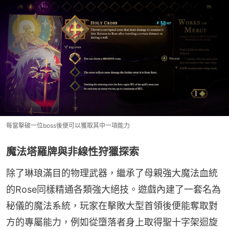
每當擊破一位boss後便可以獲取其中一項能力
魔法塔羅牌與非線性狩獵探索
除了琳琅滿目的物理武器，繼承了母親強大魔法血統
的Rose同樣精通各類強大絕技。遊戲內建了一套名為
秘儀的魔法系統，玩家在擊敗大型首領後便能奪取對
方的專屬能力，例如從墮落者身上取得聖十字架迴旋