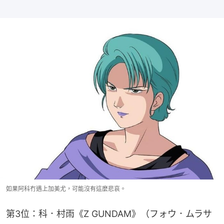
如果阿科冇遇上加美尤，可能沒有這麼悲哀。
第3位：科．村雨《Z GUNDAM》（フォウ．ムラサ