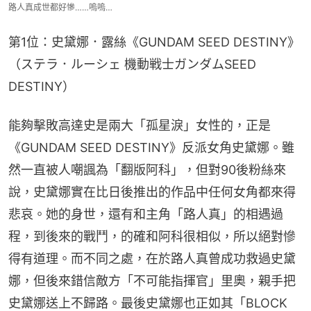
路人真成世都好慘……嗚嗚…
第1位：史黛娜．露絲《GUNDAM SEED DESTINY》
（ステラ．ルーシェ 機動戦士ガンダムSEED 
DESTINY）
能夠擊敗高達史是兩大「孤星淚」女性的，正是
《GUNDAM SEED DESTINY》反派女角史黛娜。雖
然一直被人嘲諷為「翻版阿科」，但對90後粉絲來
說，史黛娜實在比日後推出的作品中任何女角都來得
悲哀。她的身世，還有和主角「路人真」的相遇過
程，到後來的戰鬥，的確和阿科很相似，所以絕對慘
得有道理。而不同之處，在於路人真曾成功救過史黛
娜，但後來錯信敵方「不可能指揮官」里奧，親手把
史黛娜送上不歸路。最後史黛娜也正如其「BLOCK 