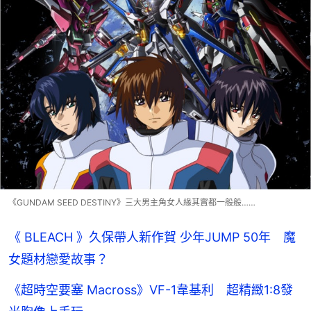
《GUNDAM SEED DESTINY》三大男主角女人緣其實都一般般……
《 BLEACH 》久保帶人新作賀 少年JUMP 50年 魔
女題材戀愛故事？
《超時空要塞 Macross》VF-1韋基利 超精緻1:8發