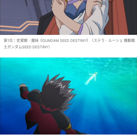
第1位：史黛娜．露絲《GUNDAM SEED DESTINY》（ステラ．ルーシェ 機動戦
士ガンダムSEED DESTINY）