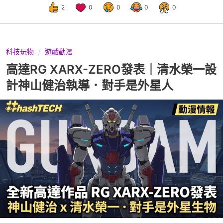
2
0
0
0
0
科技玩物
遊戲動漫
高達RG XARX-ZERO發表｜清水榮一設
計神山健治執導．對手是外星人