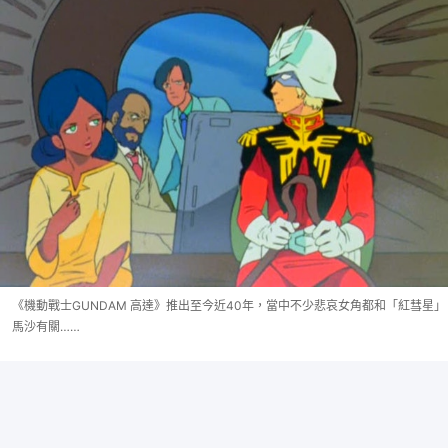
《機動戰士GUNDAM 高達》推出至今近40年，當中不少悲哀女角都和「紅彗星」
馬沙有關……