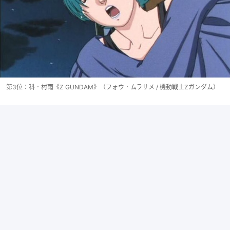
第3位：科．村雨《Z GUNDAM》（フォウ．ムラサメ / 機動戦士Ζガンダム）