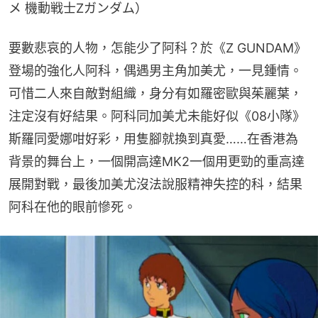
メ 機動戦士Ζガンダム）
要數悲哀的人物，怎能少了阿科？於《Z GUNDAM》
登場的強化人阿科，偶遇男主角加美尤，一見鍾情。
可惜二人來自敵對組織，身分有如羅密歐與茱麗葉，
注定沒有好結果。阿科同加美尤未能好似《08小隊》
斯羅同愛娜咁好彩，用隻腳就換到真愛……在香港為
背景的舞台上，一個開高達MK2一個用更勁的重高達
展開對戰，最後加美尤沒法說服精神失控的科，結果
阿科在他的眼前慘死。