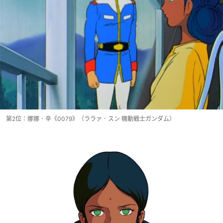
第2位：娜娜．辛《0079》（ララァ．スン 機動戦士ガンダム）