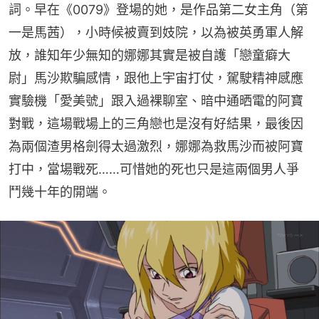
詞。早在《0079》登場的她，是作品第二女主角（第
一是馬茜），小時候被賣到妓院，以為被英勇軍人解
放，誰知年少無知的娜娜其實是被自護「戀童癖大
尉」馬沙欺騙感情，跟他上宇宙打仗，駕駛精神感應
實驗機「愛美號」跟入過裸聊室、暗中通晒電的阿寶
對戰，這場戰場上的三角戀也是沒有好結果，最後因
為兩個渣男格劍得太過激烈，娜娜為救馬沙而被阿寶
打中，當場戰死……可惜她的死也只是這兩個男人爭
鬥幾十年的開端。