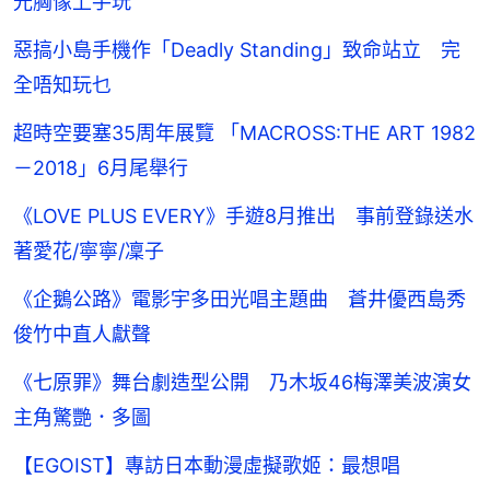
光胸像上手玩
惡搞小島手機作「Deadly Standing」致命站立 完
全唔知玩乜
超時空要塞35周年展覽 「MACROSS:THE ART 1982
－2018」6月尾舉行
《LOVE PLUS EVERY》手遊8月推出 事前登錄送水
著愛花/寧寧/凜子
《企鵝公路》電影宇多田光唱主題曲 蒼井優西島秀
俊竹中直人獻聲
《七原罪》舞台劇造型公開 乃木坂46梅澤美波演女
主角驚艷．多圖
【EGOIST】專訪日本動漫虛擬歌姬：最想唱