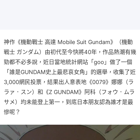
神作《機動戰士 高達 Mobile Suit Gundam》（機動
戦士 ガンダム）由初代至今快將40年，作品熱潮有幾
勁都不必多說，近日當地統計網站「goo」做了一個
「誰是GUNDAM史上最悲哀女角」的選舉，收集了近
3,000網民投票，結果出人意表地《0079》娜娜（ラ
ラァ．スン）和《Z GUNDAM》阿科（フォウ．ムラ
サメ）均未能登上第一，到底日本朋友認為誰才是最
慘呢？