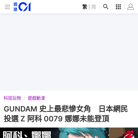
繁
|
简
科技玩物
遊戲動漫
GUNDAM 史上最悲慘女角 日本網民
投選 Z 阿科 0079 娜娜未能登頂