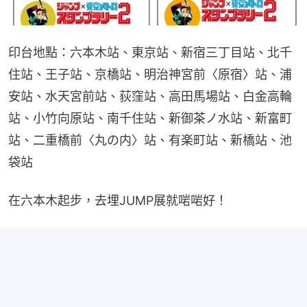
印台地點：六本木站、東京站、新宿三丁目站、北千
住站、王子站、京橋站、明治神宮前〈原宿〉站、浦
安站、水天宮前站、荻窪站、高田馬場站、白金高輪
站、小竹向原站、南千住站、新御茶ノ水站、新富町
站、二重橋前〈丸の内〉站、有楽町站、新橋站、池
袋站
在六本木起步，去埋JUMP展就啱啱好！