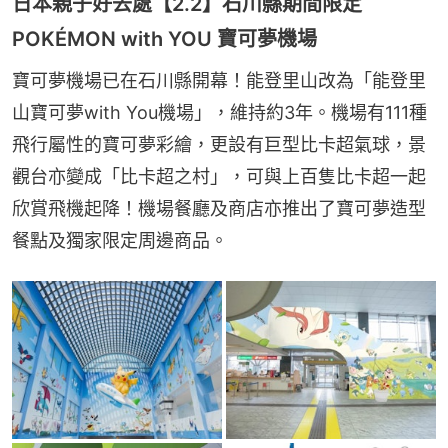
日本親子好去處【2.2】石川縣期間限定
POKÉMON with YOU 寶可夢機場
寶可夢機場已在石川縣開幕！能登里山改為「能登里
山寶可夢with You機場」，維持約3年。機場有111種
飛行屬性的寶可夢彩繪，更設有巨型比卡超氣球，景
觀台亦變成「比卡超之村」，可與上百隻比卡超一起
欣賞飛機起降！機場餐廳及商店亦推出了寶可夢造型
餐點及獨家限定周邊商品。