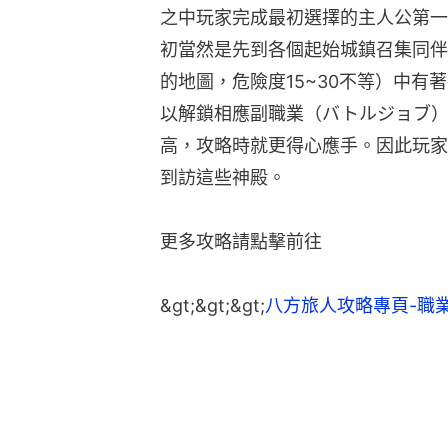
之中玩家完成最初選擇的主人公第一
初當然是先到各個起始城鎮召集同伴
的地圖，危險度15~30不等）中
以解鎖相應副職業（バトルジョブ
高，攻略時就更得心應手。因此玩家
到訪這些神殿。
更多攻略請點擊前往
&gt;&gt;&gt;
八方旅人攻略專頁-職