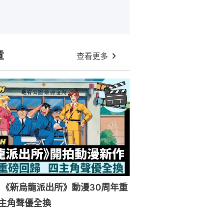
章
查看更多
《新烏龍派出所》動漫30周年重
主角聲優全換