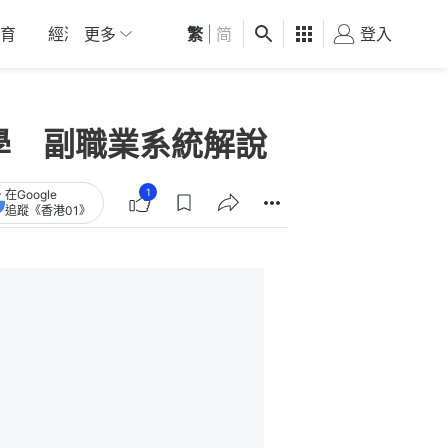
育
經濟
更多
01深圳
繁
觀點
|
简
健康
好食玩飛
登入
女
機必學 副職業系統解說
1
在Google
追蹤《香港01》