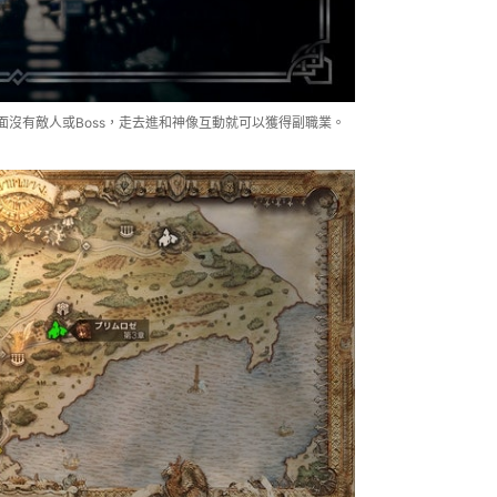
業神殿裡面沒有敵人或Boss，走去進和神像互動就可以獲得副職業。