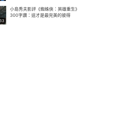
小島秀夫影評《蜘蛛俠：英雄重生》
300字讚：這才是最完美的彼得
:33