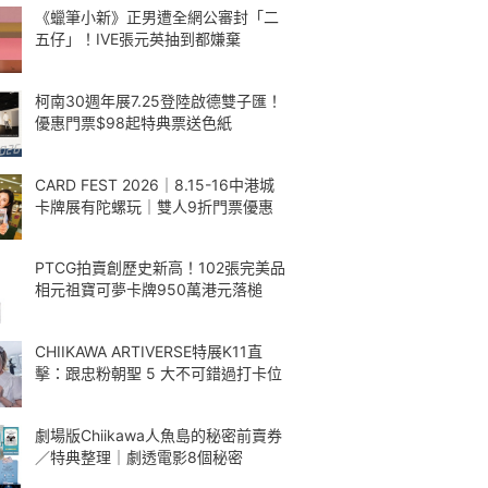
《蠟筆小新》正男遭全網公審封「二
五仔」！IVE張元英抽到都嫌棄
柯南30週年展7.25登陸啟德雙子匯！
優惠門票$98起特典票送色紙
CARD FEST 2026｜8.15-16中港城
卡牌展有陀螺玩｜雙人9折門票優惠
PTCG拍賣創歷史新高！102張完美品
相元祖寶可夢卡牌950萬港元落槌
CHIIKAWA ARTIVERSE特展K11直
擊：跟忠粉朝聖 5 大不可錯過打卡位
劇場版Chiikawa人魚島的秘密前賣券
／特典整理｜劇透電影8個秘密