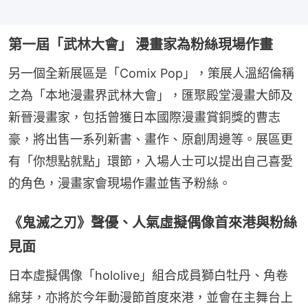
第一屆「武林大會」 漫畫家為粉絲現場作畫
另一個全新展區是「Comix Pop」，策展人溫紹倫稱
之為「本地漫畫界武林大會」，匯聚殿堂漫畫大師及
新晉漫畫家，包括曾獲日本國際漫畫賞銅獎的曹志
豪，將出售一系列新書、畫作、原創周邊等。展區更
有「你想點就點」環節，入場人士可以提出自己喜愛
的角色，漫畫家會現場作畫並售予粉絲。
《鬼滅之刃》聲優、人氣虛擬偶像首來港與粉絲
見面
日本虛擬偶像「hololive」組合成員獅白牡丹、角卷
綿芽，亦將於今年動漫節首度來港，並會在主舞台上