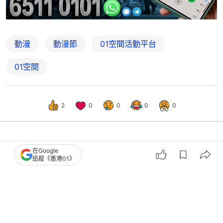
動漫
動漫節
01空間活動平台
01空間
2
0
0
0
0
港聞
社會新聞
在Google
追蹤《香港01》
動漫電玩節｜爆旋陀螺回歸賣聯乘款
代理商辦比賽 勝者可赴日