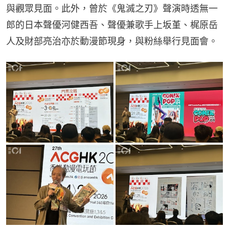
與觀眾見面。此外，曾於《鬼滅之刃》聲演時透無一
郎的日本聲優河健西吾、聲優兼歌手上坂堇、梶原岳
人及財部亮治亦於動漫節現身，與粉絲舉行見面會。