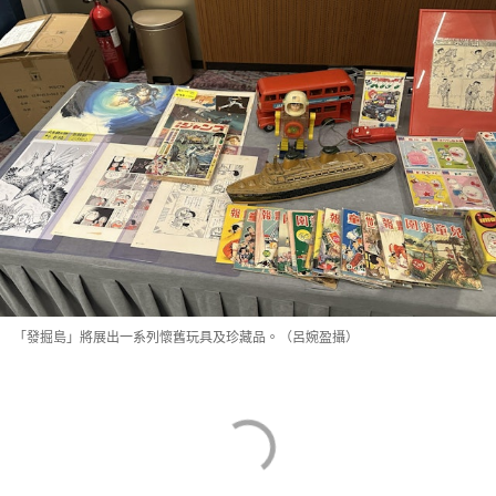
「發掘島」將展出一系列懷舊玩具及珍藏品。（呂婉盈攝）