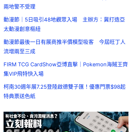
兩地警不受理
動漫節｜5日吸引48地觀眾入場 主辦方：冀打造亞
太動漫創意樞紐
動漫節最後一日有展商推半價模型吸客 今屆旺丁人
流增兩至三成
FIRM TCG CardShow亞博直擊｜Pokemon海賊王齊
集VIP飛特快入場
柯南30週年展7.25登陸啟德雙子匯！優惠門票$98起
特典票送色紙