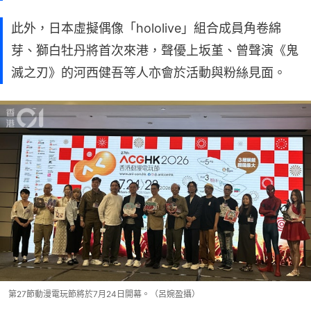
此外，日本虛擬偶像「hololive」組合成員角卷綿
芽、獅白牡丹將首次來港，聲優上坂堇、曾聲演《鬼
滅之刃》的河西健吾等人亦會於活動與粉絲見面。
第27節動漫電玩節將於7月24日開幕。（呂婉盈攝）