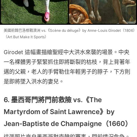
美國前鋒巴洛根戰澳洲 vs.《Scène du déluge》by Anne-Louis Girodet（1806）
（Art But Make It Sports）
Girodet 這幅畫描繪聖經中大洪水來襲的場景。中央
一名裸體男子緊緊抓住即將斷裂的枯枝，背上背著年
邁的父親，老人的手臂勒住年輕男子的脖子，下方則
是即將墜入洪水的妻兒。
6. 墨西哥門將門前救險 vs.《The
Martyrdom of Saint Lawrence》by
Jean-Baptiste de Champaigne（1660）
這張照片來自墨西哥對南韓的賽事，門前情況危急。