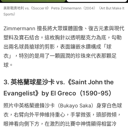
美斯戰奧地利 vs.《Soccer II》 Petra Zimmermann（2004）（Art But Make It
Sports）
Zimmermann 擅長將大眾媒體圖像、復古元素與現代
塑料及寶石結合。這枚胸針以透明壓克力為底，勾勒
出兩名球員搶球的剪影，表面鑲嵌水鑽構成「球
衣」，特別的是用了一顆圓潤的珍珠來代表那顆足
球。
3. 英格蘭球星沙卡 vs.《Saint John the
Evangelist》by El Greco（1590-95）
照片中英格蘭邊鋒沙卡（Bukayo Saka）身穿白色球
衣，右臂向外平伸維持重心，手掌微張，頭部微傾，
眼神看向側下方，在激烈的比賽中神情顯得相當冷