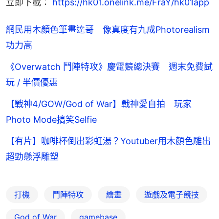
立即下載： 
https://hk01.onelink.me/FraY/hk01app
網民用木顏色筆畫達哥 像真度有九成Photorealism
功力高
《Overwatch 鬥陣特攻》慶電競總決賽 週末免費試
玩 / 半價優惠
【戰神4/GOW/God of War】戰神愛自拍 玩家
Photo Mode搞笑Selfie
【有片】咖啡杯倒出彩虹湯？Youtuber用木顏色雕出
超勁懸浮雕塑
打機
鬥陣特攻
繪畫
遊戲及電子競技
God of War
gamebase