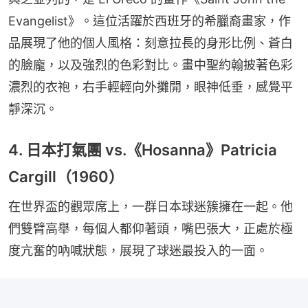
Evangelist》。這位活躍於西班牙的希臘裔畫家，作
品展現了他的個人風格：刻意拉長的身形比例、蒼白
的臉龐，以及強烈的色彩對比。畫中聖約翰披著色彩
濃烈的衣袍，右手輕輕向外攤開，眼神低垂，感覺平
靜深沉。
4. 日本打氣團 vs.《Hosanna》Patricia
Cargill（1960）
在世界盃的觀眾席上，一群日本球迷簇擁在一起。他
們雙臂高舉，每個人都仰著頭，嘴巴張大，正處於極
度亢奮的吶喊狀態，展現了球迷最投入的一面。