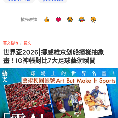
搶先表達
藝文格物
藝文
世界盃2026|挪威維京划船撞樣抽象
畫！IG神帳對比7大足球藝術瞬間