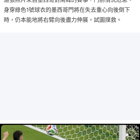
身穿綠色1號球衣的墨西哥門將在失去重心向後倒下
時，仍本能地將右臂向後盡力伸展，試圖撲救。