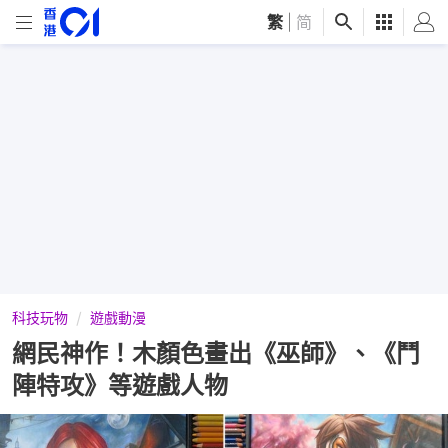
繁
|
简
科技玩物
遊戲動漫
網民神作！木顏色畫出《巫師》、《鬥
陣特攻》等遊戲人物