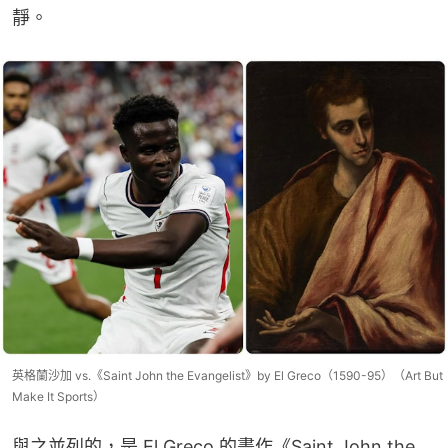
靜。
英格蘭沙加 vs.《Saint John the Evangelist》by El Greco（1590-95）（Art But
Make It Sports）
與之並列的，是 El Greco 的畫作《Saint John the 