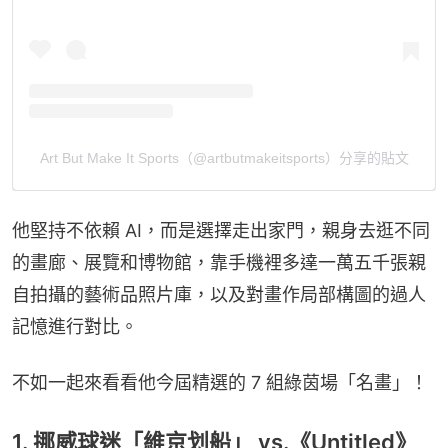
Art But Make It Sports（@artbutmakeitsports）分享的貼文
他堅持不依賴 AI，而是選擇走出家門，親身去逛不同
的畫廊、展覽和博物館，靠手機裡多達一萬五千張親
自拍攝的藝術品照片庫，以及對畫作局部構圖的過人
記憶進行對比。
不如一起來看看他今屆精選的 7 組綠茵場「名畫」！
1. 挪威球迷「維京划船」 vs.《Untitled》