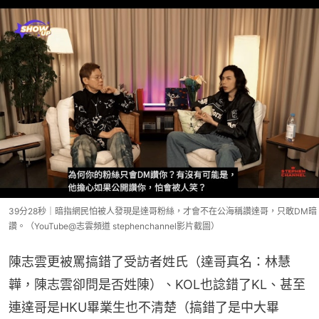
39分28秒｜暗指網民怕被人發現是達哥粉絲，才會不在公海稱讚達哥，只敢DM暗
讚。（YouTube@志雲頻道 stephenchannel影片截圖）
陳志雲更被罵搞錯了受訪者姓氏（達哥真名：林慧
韡，陳志雲卻問是否姓陳）、KOL也諗錯了KL、甚至
連達哥是HKU畢業生也不清楚（搞錯了是中大畢