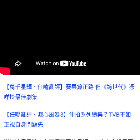
【萬千星輝．任噏亂評】賽果算正路 但《誇世代》憑
咩拎最佳劇集
【任噏亂評．溏心風暴3】仲拍系列續集？TVB不如
正視自身問題先