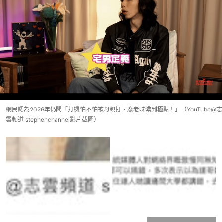
網民認為2026年仍問「打機怕不怕被母親打、廢老味濃到極點！」（YouTube@志
雲頻道 stephenchannel影片截圖）