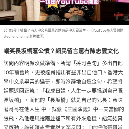
5分05秒｜搞錯了港大中文系畢業的達哥是中大畢業生。（YouTube@志雲頻道
stephenchannel影片截圖）
嘲笑長坂橋惹公憤？網民留言罵冇陳志雲文化
訪問內容明顯沒做準備、所謂「達哥金句」多出自他
10年前舊片，更被達哥指出有些非出自他口。香港大
學中文系畢業的達哥，即時冷靜地自選金句，希望將
話題返回正軌：「我成日講，人生一定要搵到自己嘅
長坂橋」，而他的「長坂橋」就是自己的兄長：意味
著哥哥在他人生 中，就像《三國演義》中一夫當關的
張飛、為他遮風擋雨並擋下所有外來危機，語氣認真
又感動。誰知陳志雲竟然大笑反問：「你把你哥哥當