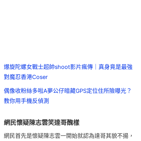
爆旋陀螺女戰士超帥shoot影片瘋傳｜真身竟是最強
對魔忍香港Coser
偶像收粉絲多啦A夢公仔暗藏GPS定位住所險曝光？
教你用手機反偵測
網民懷疑陳志雲笑達哥醜樣
網民首先是懷疑陳志雲一開始就認為達哥其貌不揚，