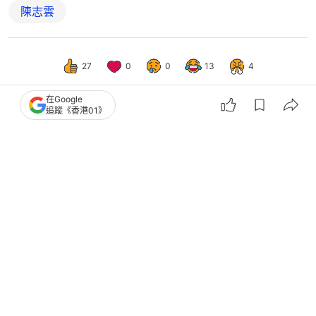
陳志雲
27
0
0
13
4
在Google
追蹤《香港01》
娛樂
即時娛樂
陳志雲訪問被批事前無準備態度傲慢
達哥高EQ應對獲激讚