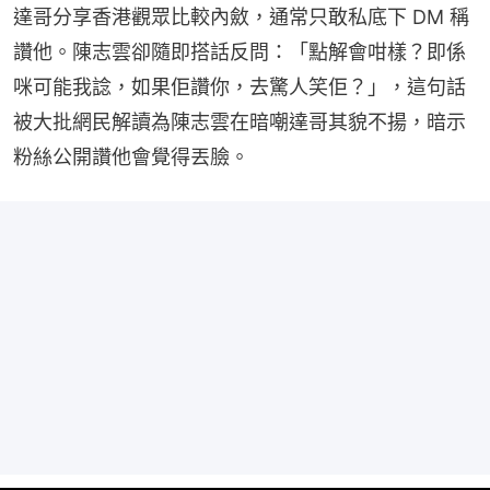
達哥分享香港觀眾比較內斂，通常只敢私底下 DM 稱
讚他。陳志雲卻隨即搭話反問：「點解會咁樣？即係
咪可能我諗，如果佢讚你，去驚人笑佢？」，這句話
被大批網民解讀為陳志雲在暗嘲達哥其貌不揚，暗示
粉絲公開讚他會覺得丟臉。