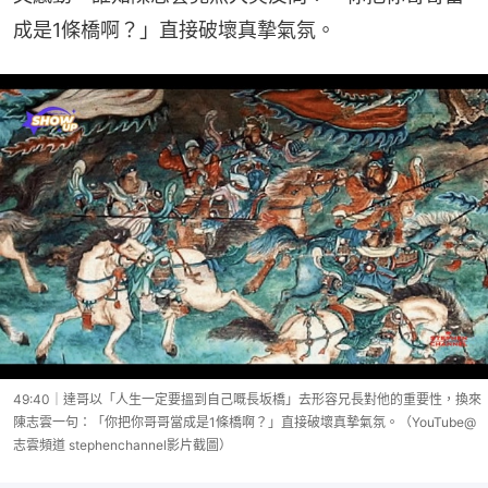
成是1條橋啊？」直接破壞真摯氣氛。
49:40｜達哥以「人生一定要搵到自己嘅長坂橋」去形容兄長對他的重要性，換來
陳志雲一句：「你把你哥哥當成是1條橋啊？」直接破壞真摯氣氛。（YouTube@
志雲頻道 stephenchannel影片截圖）