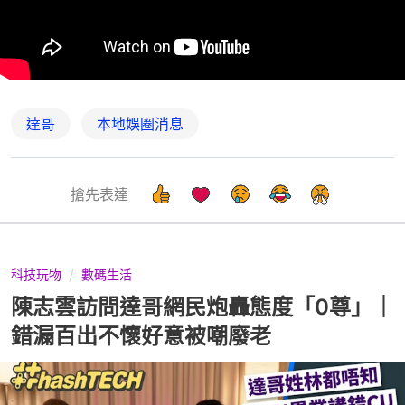
達哥
本地娛圈消息
搶先表達
科技玩物
數碼生活
陳志雲訪問達哥網民炮轟態度「0尊」｜
錯漏百出不懷好意被嘲廢老