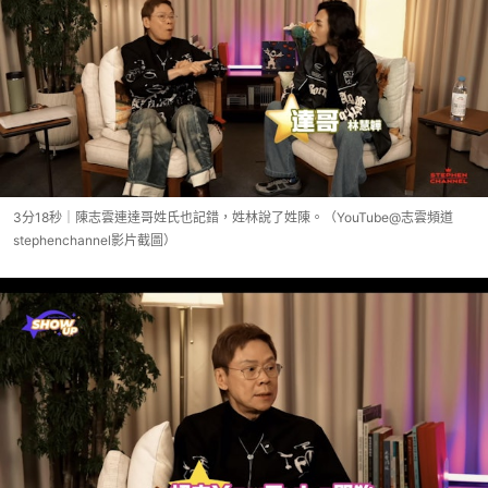
3分18秒｜陳志雲連達哥姓氏也記錯，姓林說了姓陳。（YouTube@志雲頻道
stephenchannel影片截圖）