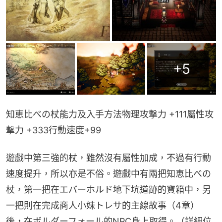
+
5
知恵比べの杖能力及入手方法物理攻撃力 +111屬性攻
撃力 +333行動速度+99
遊戲中第三強的杖，雖然沒有屬性加成，不過有行動
速度提升，所以亦是不俗。遊戲中有兩把知恵比べの
杖，第一把在エバーホルド地下坑道跡的寶箱中，另
一把則在完成商人小妹トレサ的主線故事（4章）
後，在ボルダーフォール的NPC身上取得。（詳細位