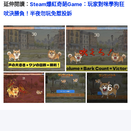
延伸閱讀：
Steam爆紅奇葩Game：玩家對咪學狗狂
吠決勝負！半夜勿玩免惹投訴
+
6