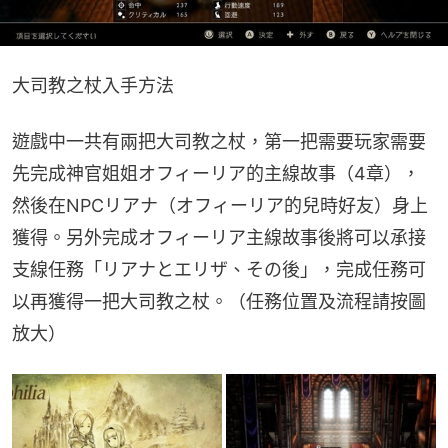
大司教之杖入手方法
遊戲中一共有兩把大司教之杖，第一把需要玩家需要
先完成神官姐姐オフィーリア的主線故事（4章），
然後在NPCリアナ（オフィーリア的兒時好友）身上
獲得。另外完成オフィーリア主線故事後將可以承接
支線任務「リアナとエリザ、その後」，完成任務可
以再獲得一把大司教之杖。（任務位置及流程請按圖
放大）