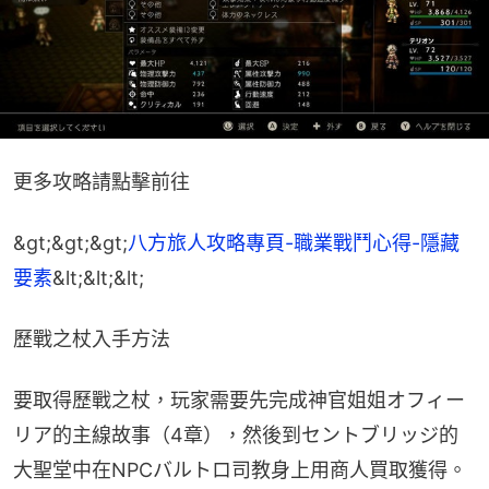
更多攻略請點擊前往
&gt;&gt;&gt;
八方旅人攻略專頁-職業戰鬥心得-隱藏
要素
&lt;&lt;&lt;
歷戰之杖入手方法
要取得歷戰之杖，玩家需要先完成神官姐姐オフィー
リア的主線故事（4章），然後到セントブリッジ的
大聖堂中在NPCバルトロ司教身上用商人買取獲得。