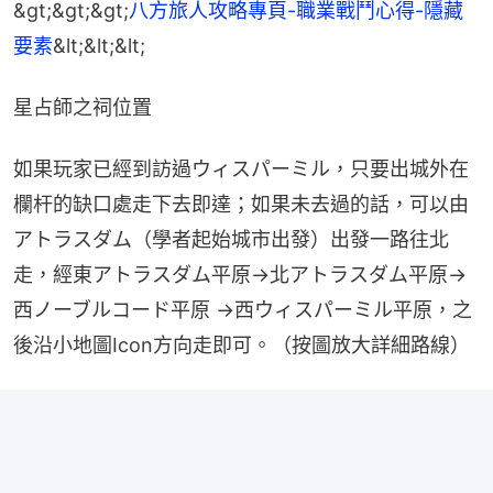
&gt;&gt;&gt;
八方旅人攻略專頁-職業戰鬥心得-隱藏
要素
&lt;&lt;&lt;
星占師之祠位置
如果玩家已經到訪過ウィスパーミル，只要出城外在
欄杆的缺口處走下去即達；如果未去過的話，可以由
アトラスダム（學者起始城市出發）出發一路往北
走，經東アトラスダム平原→北アトラスダム平原→
西ノーブルコード平原 →西ウィスパーミル平原，之
後沿小地圖Icon方向走即可。（按圖放大詳細路線）