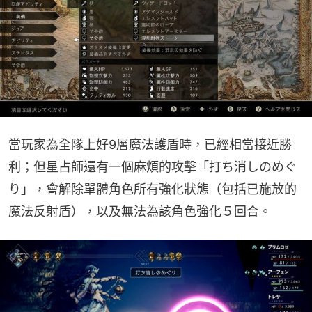
當玩家為全隊上好9層魔法護盾時，已經相當接近勝
利；但星占師還有一個麻煩的攻擊「打ち消しのめぐ
り」，會解除單體角色所有強化狀態（包括已施放的
魔法反射盾），以及無法為該角色強化５回合。