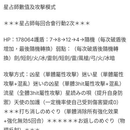
星占師數值及攻擊模式
＊＊＊星占師每回合會行動2次＊＊＊
HP：178064護盾：7→8→12→4→隨機（每次破盾後
增加，最後隨機轉換）弱點：（每次破盾後隨機轉
換）劍/短劍/火/冰/雷劍/短劍/雷/風槍/弓/火/冰暗
攻擊方式：凶星（單體屬性攻擊）迷い星（單體屬性
攻擊+混亂）迷いの凶星（單體3hit屬性攻擊+混亂）
流星（全體3hit屬性攻擊）星読みの唄（提升自身防
禦）天使の加護（一定機率使自己受到傷害變成0）
＊＊＊打ち消しのめぐり（單體消除所有強化效果
+強化無効5回合）＊＊＊＊＊＊お返しのめぐり（物