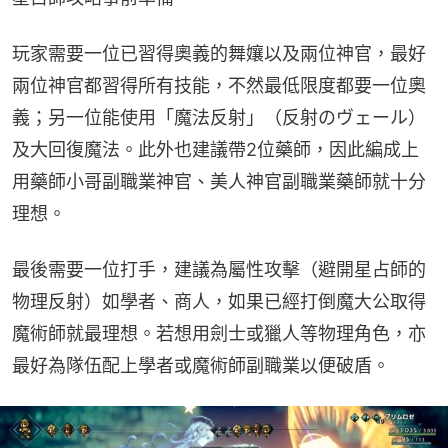
玩家需要一位已習得奧義的舞孃以及兩位神官，最好
兩位神官都習得所有技能，不然最低限度都要一位奧
義；另一位能使用「魔法反射」（反射のヴェール）
及大回復魔法。此外也建議帶2位藥師，因此編成上
用藥師小哥副職業神官、美人神官副職業藥師就十分
理想。
最後需要一位打手，建議為屬性攻擊（避開星占師的
物理反射）如學者、商人，如果已經打倒魔大公取得
魔術師就最理想。若想用劍士或獵人等物理角色，亦
最好為隊伍配上學者或魔術師副職業以便破盾。