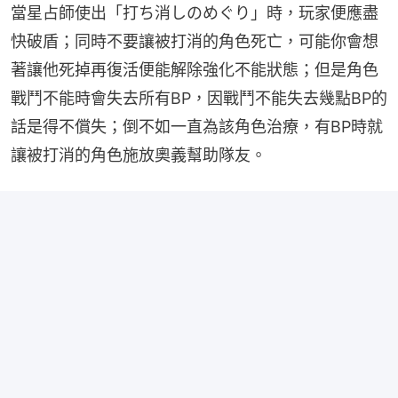
當星占師使出「打ち消しのめぐり」時，玩家便應盡
快破盾；同時不要讓被打消的角色死亡，可能你會想
著讓他死掉再復活便能解除強化不能狀態；但是角色
戰鬥不能時會失去所有BP，因戰鬥不能失去幾點BP的
話是得不償失；倒不如一直為該角色治療，有BP時就
讓被打消的角色施放奧義幫助隊友。