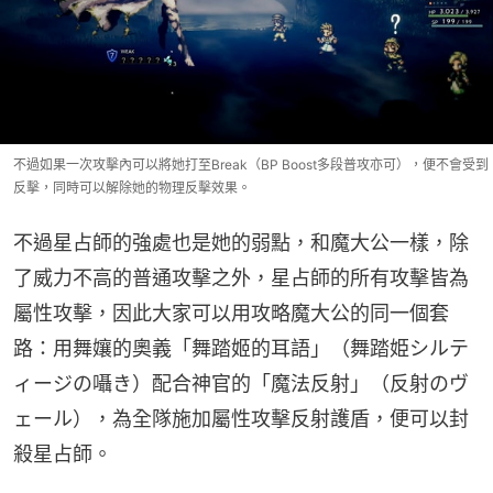
不過如果一次攻擊內可以將她打至Break（BP Boost多段普攻亦可），便不會受到
反擊，同時可以解除她的物理反擊效果。
不過星占師的強處也是她的弱點，和魔大公一樣，除
了威力不高的普通攻擊之外，星占師的所有攻擊皆為
屬性攻擊，因此大家可以用攻略魔大公的同一個套
路：用舞孃的奧義「舞踏姬的耳語」（舞踏姫シルテ
ィージの囁き）配合神官的「魔法反射」（反射のヴ
ェール），為全隊施加屬性攻擊反射護盾，便可以封
殺星占師。