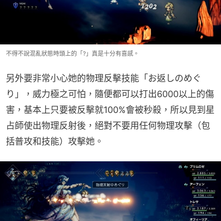
不得不說混亂狀態時頭上的「?」真是十分有喜感。
另外要非常小心她的物理反擊技能「お返しのめぐ
り」，威力極之可怕，隨便都可以打出6000以上的傷
害，基本上只要被反擊就100%會被秒殺，所以見到星
占師使出物理反射後，絕對不要用任何物理攻擊（包
括普攻和技能）攻擊她。