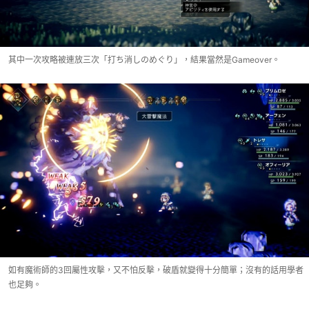
其中一次攻略被連放三次「打ち消しのめぐり」，結果當然是Gameover。
如有魔術師的3回屬性攻擊，又不怕反擊，破盾就變得十分簡單；沒有的話用學者
也足夠。