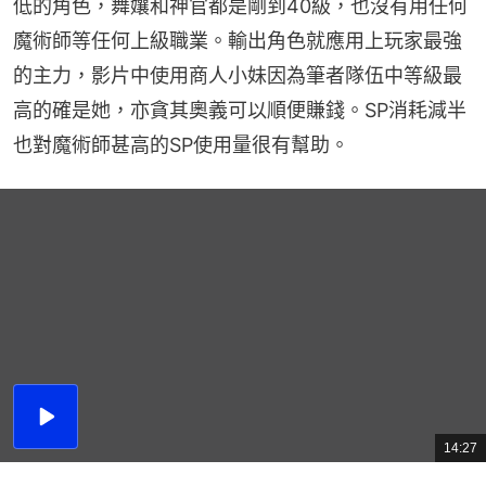
低的角色，舞孃和神官都是剛到40級，也沒有用任何
魔術師等任何上級職業。輸出角色就應用上玩家最強
的主力，影片中使用商人小妹因為筆者隊伍中等級最
高的確是她，亦貪其奧義可以順便賺錢。SP消耗減半
也對魔術師甚高的SP使用量很有幫助。
播
放
14:27
總
影
共
片
時