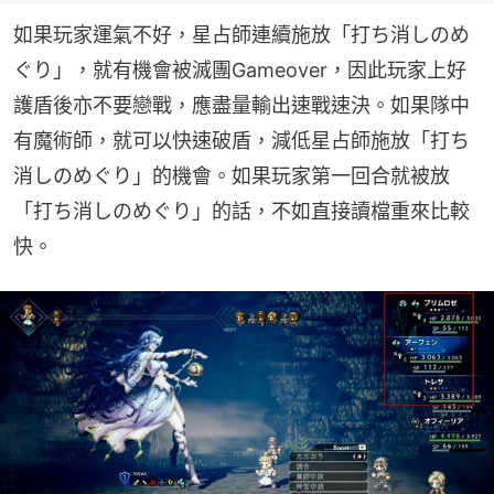
如果玩家運氣不好，星占師連續施放「打ち消しのめ
ぐり」，就有機會被滅團Gameover，因此玩家上好
護盾後亦不要戀戰，應盡量輸出速戰速決。如果隊中
有魔術師，就可以快速破盾，減低星占師施放「打ち
消しのめぐり」的機會。如果玩家第一回合就被放
「打ち消しのめぐり」的話，不如直接讀檔重來比較
快。