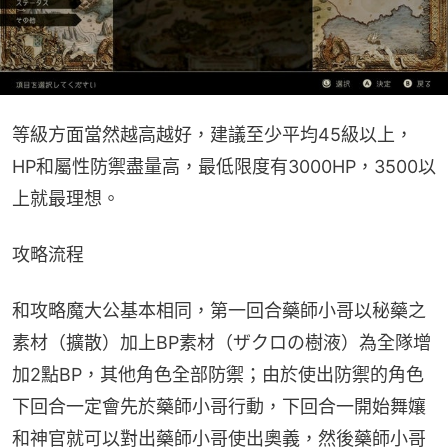
等級方面當然越高越好，建議至少平均45級以上，
HP和屬性防禦盡量高，最低限度有3000HP，3500以
上就最理想。
攻略流程
和攻略魔大公基本相同，第一回合藥師小哥以秘藥之
素材（擴散）加上BP素材（ザクロの樹液）為全隊增
加2點BP，其他角色全部防禦；由於使出防禦的角色
下回合一定會先於藥師小哥行動，下回合一開始舞孃
和神官就可以對出藥師小哥使出奧義，然後藥師小哥