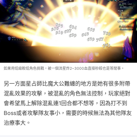
如果用低級較低角色挑戰，被一個流星炸2~3000血直接秒殺也是等閒事。
另一方面星占師比魔大公難纏的地方是她有很多附帶
混亂效果的攻擊，被混亂的角色無法控制，玩家絕對
會希望馬上解除混亂連1回合都不想等，因為打不到
Boss或者攻擊隊友事小，需要的時候無法為其他隊友
治療事大。