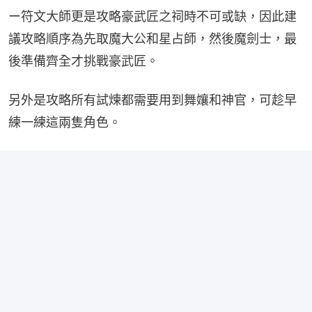
ー符文大師更是攻略豪武匠之祠時不可或缺，因此建
議攻略順序為先取魔大公和星占師，然後魔劍士，最
後準備齊全才挑戰豪武匠。
另外是攻略所有試煉都需要用到舞孃和神官，可趁早
練一練這兩隻角色。