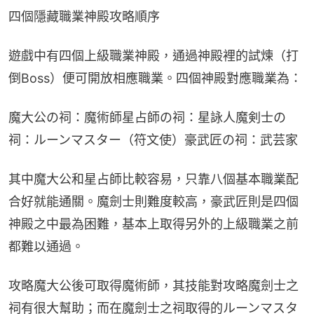
四個隱藏職業神殿攻略順序
遊戲中有四個上級職業神殿，通過神殿裡的試煉（打
倒Boss）便可開放相應職業。四個神殿對應職業為：
魔大公の祠：魔術師星占師の祠：星詠人魔剣士の
祠：ルーンマスター（符文使）豪武匠の祠：武芸家
其中魔大公和星占師比較容易，只靠八個基本職業配
合好就能通關。魔劍士則難度較高，豪武匠則是四個
神殿之中最為困難，基本上取得另外的上級職業之前
都難以通過。
攻略魔大公後可取得魔術師，其技能對攻略魔劍士之
祠有很大幫助；而在魔劍士之祠取得的ルーンマスタ