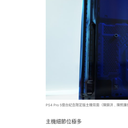
PS4 Pro 5億台紀念限定版主機背面（陳錦洪﹑陳熙廉
主機細節位極多