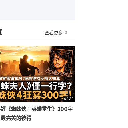
章
查看更多
02:33
評《蜘蛛俠：英雄重生》300字
是最完美的彼得