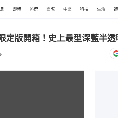
息
即時
熱榜
國際
中國
科技
生活
體
台紀念限定版開箱！史上最型深藍半
9