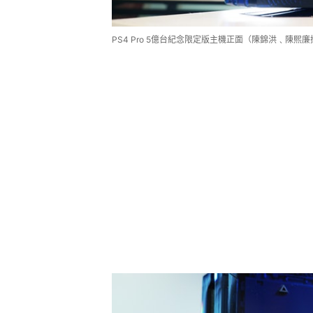
PS4 Pro 5億台紀念限定版主機正面（陳錦洪﹑陳熙廉