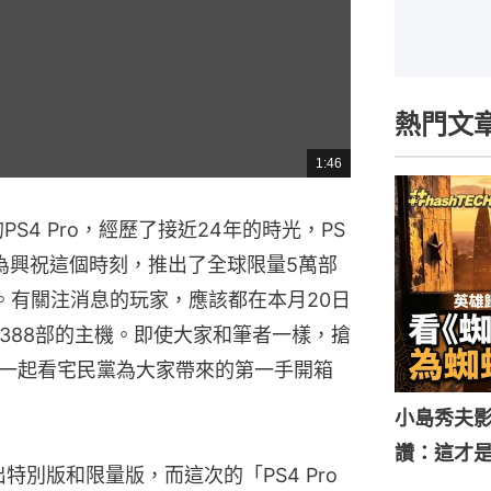
熱門文
1:46
總
共
時
間
在的PS4 Pro，經歷了接近24年的時光，PS
為興祝這個時刻，推出了全球限量5萬部
版」。有關注消息的玩家，應該都在本月20日
388部的主機。即使大家和筆者一樣，搶
一起看宅民黨為大家帶來的第一手開箱
小島秀夫影
讚：這才
推出特別版和限量版，而這次的「PS4 Pro 