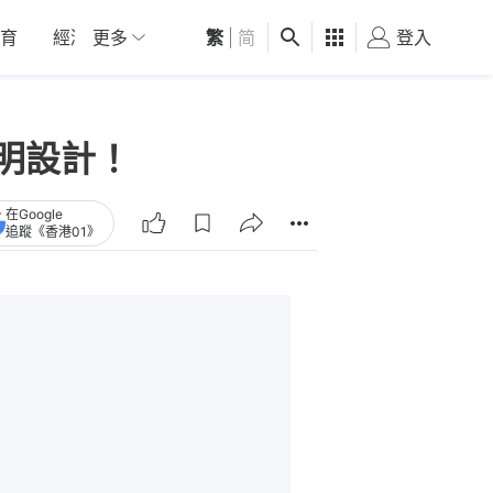
育
經濟
更多
01深圳
繁
觀點
|
简
健康
好食玩飛
登入
女
透明設計！
在Google
追蹤《香港01》