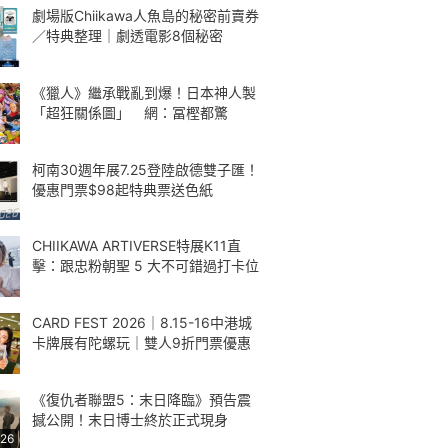
劇場版Chiikawa人魚島的秘密前賣券
／特典整理｜劇透電影8個秘密
《獵人》繼承戰亂到爆！日本神人製
「超狂關係圖」 網：冨樫都驚
柯南30週年展7.25登陸啟德雙子匯！
優惠門票$98起特典票送色紙
CHIIKAWA ARTIVERSE特展K11直
擊：跟忠粉朝聖 5 大不可錯過打卡位
CARD FEST 2026｜8.15-16中港城
卡牌展有陀螺玩｜雙人9折門票優惠
《復仇者聯盟5：末日降臨》預告震
撼公開！末日博士終於正式現身
:26