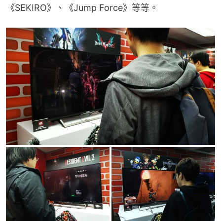
《SEKIRO》、《Jump Force》等等。