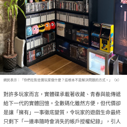
網民表示：「你們在對忠實玩家做什麼？這根本不是解決問題的方式。」（X）
對許多玩家而言，實體碟承載著收藏、青春與能傳遞
給下一代的實體回憶。全數碼化雖然方便，但代價卻
是讓「擁有」一事徹底變質，令玩家的遊戲生命最終
只剩下「一連串隨時會消失的帳戶授權紀錄」，引人