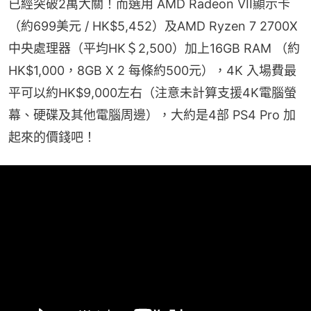
已經突破2萬大關！而選用 AMD Radeon VII顯示卡
（約699美元 / HK$5,452）及AMD Ryzen 7 2700X 
中央處理器（平均HK＄2,500）加上16GB RAM （約
HK$1,000，8GB X 2 每條約500元），4K 入場費最
平可以約HK$9,000左右（注意未計算支援4K電腦螢
幕、硬碟及其他電腦周邊），大約是4部 PS4 Pro 加
起來的價錢吧！