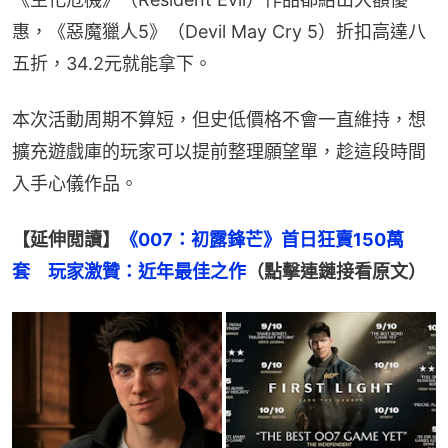
惠，《惡魔獵人5》（Devil May Cry 5）折扣高達八
五折，34.2元就能拿下。
本次活動周期不算短，但史低價格不會一直維持，想
擴充遊戲庫的玩家可以提前整理願望單，趁這段時間
入手心儀作品。
【延伸閲讀】
《007：初露鋒芒》首日狂賣150萬
套　玩家激贊：近年最佳之作
（點擊連鏈接看原文）