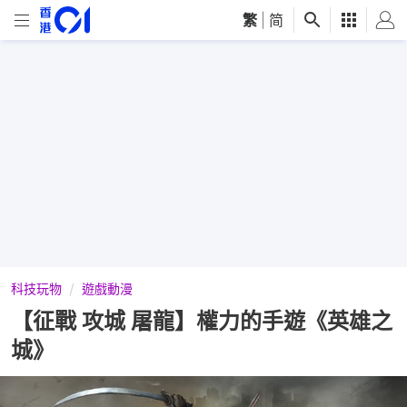
繁
|
简
科技玩物
遊戲動漫
【征戰 攻城 屠龍】權力的手遊《英雄之
城》