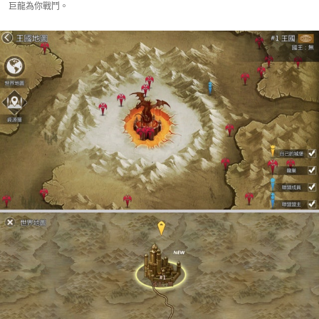
巨龍為你戰鬥。