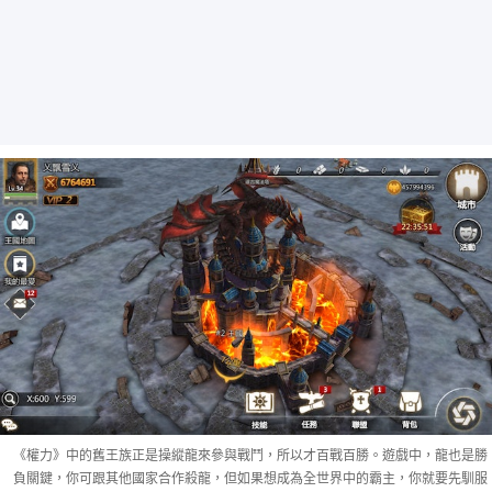
《權力》中的舊王族正是操縱龍來參與戰鬥，所以才百戰百勝。遊戲中，龍也是勝
負關鍵，你可跟其他國家合作殺龍，但如果想成為全世界中的霸主，你就要先馴服