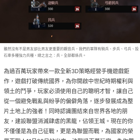
雖然沒有不是男友卻比男友更重要的觀音兵，我們的軍隊有騎兵、步兵、弓兵、投
石車多種強力兵種，總之言之：兵，全部都係兵。
為過百萬玩家帶來一款全新3D策略經營手機遊戲鉅
作，遊戲打破傳統國界，為你開啟中世紀時期權利與
領土的鬥爭，玩家必須使用自己的聰明才智，讓自己
從一個避免戰亂與紛爭的偏僻角落，逐步發展成為整
片土地上的強者！同時認識團結來自世界各地的朋
友，建設聯盟消滅肆虐的黑龍，佔領王城。現在的你
不僅僅是為自己征戰，更是為聯盟而戰，為國家的榮