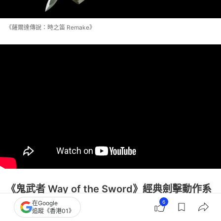
《薩爾達傳說：時之笛 Remake》
《鬼武者 Way of the Sword》經典劍擊動作系
6
在Google
列迎來次世代升級
追蹤《香港01》