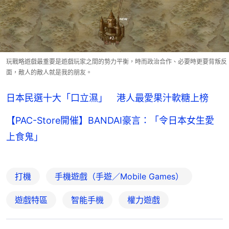
玩戰略遊戲最重要是遊戲玩家之間的勢力平衡，時而政治合作、必要時更要背叛反
面，敵人的敵人就是我的朋友。
日本民選十大「口立濕」 港人最愛果汁軟糖上榜
【PAC-Store開催】BANDAI豪言：「令日本女生愛
上食鬼」
打機
手機遊戲（手遊／Mobile Games）
遊戲特區
智能手機
權力遊戲