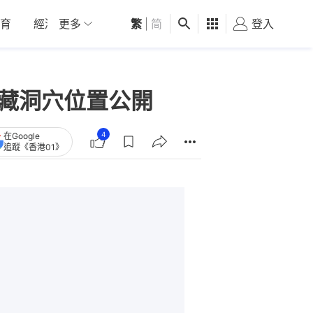
育
經濟
更多
01深圳
繁
觀點
|
简
健康
好食玩飛
登入
女
隱藏洞穴位置公開
4
在Google
追蹤《香港01》