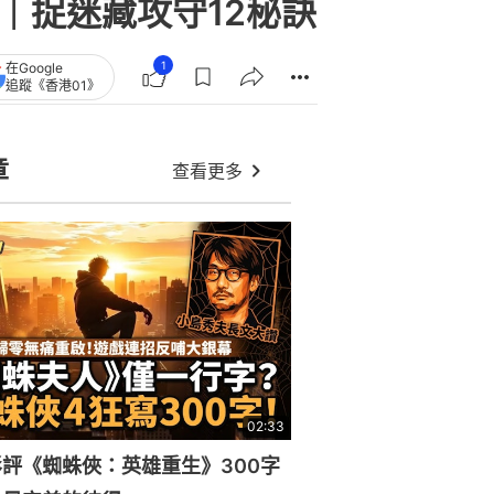
藏點｜捉迷藏攻守12秘訣
1
在Google
追蹤《香港01》
章
查看更多
02:33
評《蜘蛛俠：英雄重生》300字