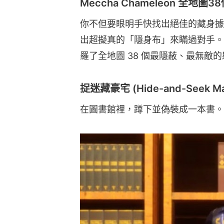
Meccha Chameleon 全地
你不但要眼明手快找出絕佳的藏身據
出超擬真的「隱身布」來瞞過對手。
羅了全地圖 38 個最隱蔽、最無敵
捉迷藏豪宅 (Hide-and-Seek Ma
在圖書館裡，蹲下並偽裝成一本書。