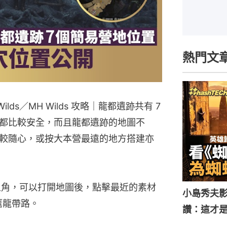
熱門文
Wilds／MH Wilds 攻略｜龍都遺跡共有 7
都比較安全，而且龍都遺跡的地圖不
較隨心，或按大本營最遠的地方搭建亦
右上角，可以打開地圖後，點擊最近的素材
小島秀夫影
鷹龍帶路。
讚：這才