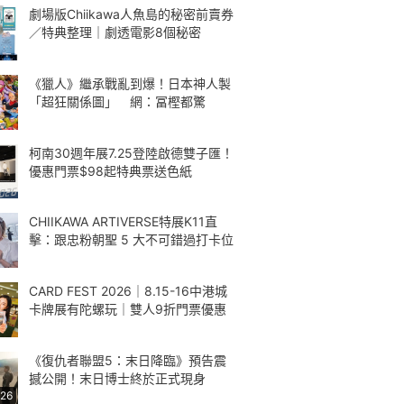
劇場版Chiikawa人魚島的秘密前賣券
／特典整理｜劇透電影8個秘密
《獵人》繼承戰亂到爆！日本神人製
「超狂關係圖」 網：冨樫都驚
柯南30週年展7.25登陸啟德雙子匯！
優惠門票$98起特典票送色紙
CHIIKAWA ARTIVERSE特展K11直
擊：跟忠粉朝聖 5 大不可錯過打卡位
CARD FEST 2026｜8.15-16中港城
卡牌展有陀螺玩｜雙人9折門票優惠
《復仇者聯盟5：末日降臨》預告震
撼公開！末日博士終於正式現身
:26