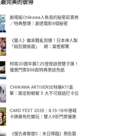
是最完美的彼得
劇場版Chiikawa人魚島的秘密前賣券
／特典整理｜劇透電影8個秘密
《獵人》繼承戰亂到爆！日本神人製
「超狂關係圖」 網：冨樫都驚
柯南30週年展7.25登陸啟德雙子匯！
優惠門票$98起特典票送色紙
CHIIKAWA ARTIVERSE特展K11直
擊：跟忠粉朝聖 5 大不可錯過打卡位
CARD FEST 2026｜8.15-16中港城
卡牌展有陀螺玩｜雙人9折門票優惠
《復仇者聯盟5：末日降臨》預告震