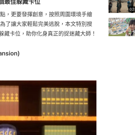
圖38個最佳躲藏卡位
02
點，更要發揮創意，按照周圍環境手繪
為了讓大家輕鬆完美逃脫，本文特別搜
的躲藏卡位，助你化身真正的捉迷藏大師！
nsion)