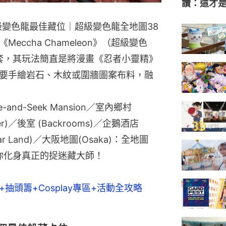
讚：這才
n》超級變色龍最佳藏位｜超級變色龍全地圖38
eccha Chameleon》（超級變色
萬套，其玩法簡直是將漫畫《忍者小靈精》
要手繪岩石、木紋或圍牆圖案布料，融
nd-Seek Mansion／室內鄉村
ewer)／後室 (Backrooms)／企鵝酒店
ugar Land)／大阪地圖(Osaka)：全地圖
助你化身真正的捉迷藏大師！
+抽頭籌+Cosplay專區+活動全攻略