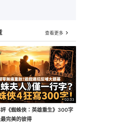
章
查看更多
02:33
評《蜘蛛俠：英雄重生》300字
是最完美的彼得