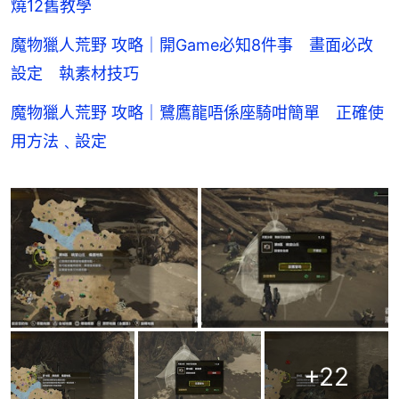
燒12舊教學
魔物獵人荒野 攻略｜開Game必知8件事 畫面必改
設定 執素材技巧
魔物獵人荒野 攻略｜鷺鷹龍唔係座騎咁簡單 正確使
用方法﹑設定
+
22