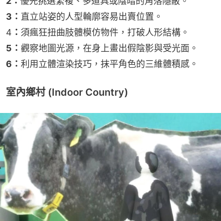
2：
優先挑選繁複、多道具或陰暗的角落隱蔽。
3：
直立站姿的人型輪廓容易出賣位置。
4
：
須瘋狂扭曲肢體模仿物件，打破人形結構。
5：
觀察地圖光源，在身上畫出假陰影與受光面。
6：
利用立體渲染技巧，抹平角色的三維體積感。
室內鄉村 (Indoor Country)