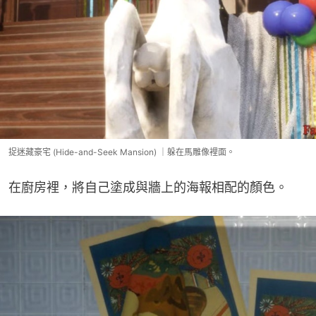
捉迷藏豪宅 (Hide-and-Seek Mansion) ｜躲在馬雕像裡面。
在廚房裡，將自己塗成與牆上的海報相配的顏色。