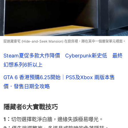
捉迷藏豪宅 (Hide-and-Seek Mansion) 在廚房裡，蹲在其中一個層架單元裡面。
Steam夏促多款大作降價 Cyberpunk新史低 最終
幻想系列6折以上
GTA 6 香港預購6.25開始｜PS5及Xbox 兩版本售
價．發售日期全攻略
隱藏者6大實戰技巧
1：
切勿選擇乾淨白牆，邊緣失誤極易曝光。