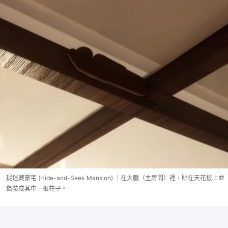
捉迷藏豪宅 (Hide-and-Seek Mansion) ｜在大廳（主房間）裡，貼在天花板上並
偽裝成其中一根柱子。