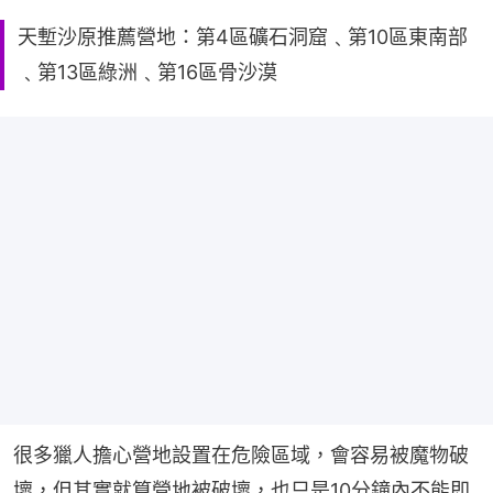
天塹沙原推薦營地：第4區礦石洞窟﹑第10區東南部
﹑第13區綠洲﹑第16區骨沙漠
很多獵人擔心營地設置在危險區域，會容易被魔物破
壞，但其實就算營地被破壞，也只是10分鐘內不能即