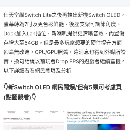
任天堂繼Switch Lite之後再推出新機Switch OLED，
螢幕轉為7吋及更色彩鮮艷、後座支架可調節角度、
Dock加入Lan插位、新喇叭提供更清晰音效、內置儲
存增大至64GB。但是最多玩家想要的硬件提升方面
卻毫無改進，CPU/GPU照舊，這消息也得到外媒所證
實，換句話說以前玩會Drop FPS的遊戲會繼續窒機。
以下詳細看看網民鬧爆及分析：
👇新Switch OLED 網民鬧爆/但有5類可考慮買
(點圖觀看)👇