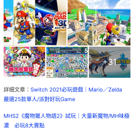
+
31
詳細文章：
Switch 2021必玩遊戲｜Mario／Zelda　
嚴選25款單人/派對好玩Game
MHS2《魔物獵人物語2》試玩｜大量新魔物/MH味極
濃 必玩8大賣點