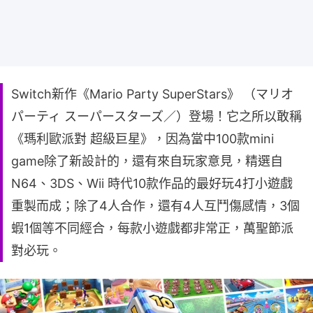
Switch新作《Mario Party SuperStars》 （マリオ
パーティ スーパースターズ／）登場！它之所以敢稱
《瑪利歐派對 超級巨星》，因為當中100款mini
game除了新設計的，還有來自玩家意見，精選自
N64、3DS、Wii 時代10款作品的最好玩4打小遊戲
重製而成；除了4人合作，還有4人互鬥傷感情，3個
蝦1個等不同經合，每款小遊戲都非常正，萬聖節派
對必玩。