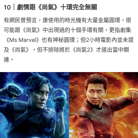
10｜劇情跟《尚氣》十環完全無關
有網民曾預言，康使用的時光機有大量金屬圓環，很
可能跟《尚氣》中出現過的十個手環有關，更指劇集
《Ms Marvel》也有神秘圓環；但2小時電影內並未提
及《尚氣》，但不排除將於《尚氣2》才道出當中關
連。