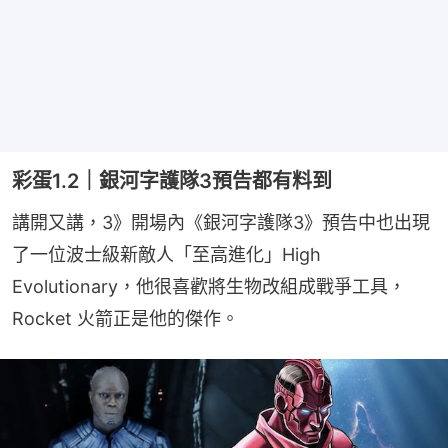
彩蛋1.2｜銀河字護隊3預告都有料到
講開又講，3》開場內《銀河字護隊3》預告中也出現
了一位波士級新敵人「至高進化」High 
Evolutionary，他很喜歡將生物改組成戰爭工具，
Rocket 火箭正是他的傑作。