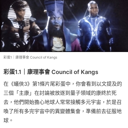
彩蛋1｜康理事會 Council of Kangs
彩蛋1.1｜康理事會 Council of Kangs
在《蟻俠3》第1條片尾彩蛋中，你會看到以文提及的
三個「主康」在討論被放逐到量子領域的康終於死
去，他們開始擔心地球人常常接觸多元宇宙，於是召
喚了所有多完宇宙中的異變體集會，準備前去征服地
球。