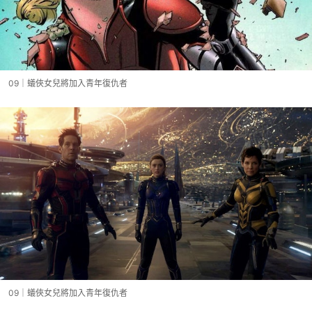
09｜蟻俠女兒將加入青年復仇者
09｜蟻俠女兒將加入青年復仇者