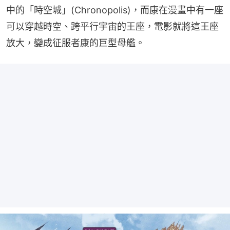
中的「時空城」(Chronopolis)，而康在漫畫中有一座
可以穿越時空、跨平行宇宙的王座，電影就將這王座
放大，變成征服者康的巨型母艦。