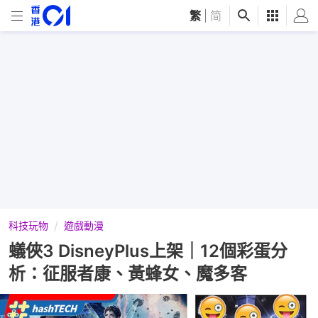
繁
|
简
科技玩物
遊戲動漫
蟻俠3 DisneyPlus上架｜12個彩蛋分
析：征服者康、黃蜂女、魔多客