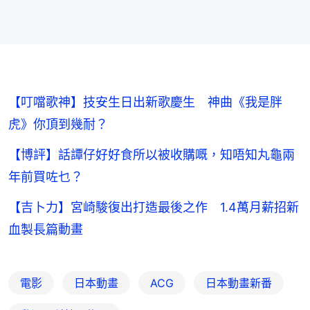
【叮噹歌神】技安生日出新歌慶生 神曲《我是胖
虎》你頂到幾耐？
【博評】話譚仔好好食所以被收購嘅，知唔知丸龜兩
年前買咗乜？
【吉卜力】宮崎駿復出打造最後之作 1.4萬月薪招新
血製長篇動畫
電影
日本動畫
ACG
日本動畫新番