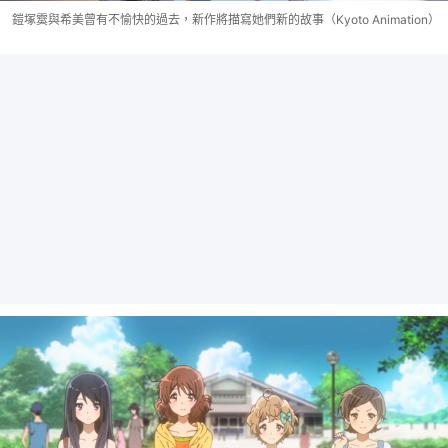
鎧塚霙與希美曾有不愉快的過去，新作將描寫她們新的故事（Kyoto Animation）