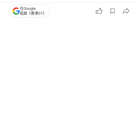
娛樂
電影
在Google
追蹤《香港01》
別離無恙｜堪稱日版《破‧地獄》 濱邊
美波目黑蓮創45億日圓票房
撰文：
許育民
出版：
2026-04-19 09:30
更新：
2026-04-19 23:29