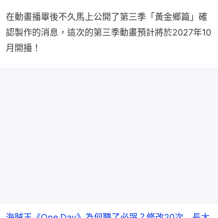
在動畫播畢後不久馬上公開了第三季「黃金鄉篇」確
認製作的消息，這次的第三季動畫預計將於2027年10
月開播！
海賊王《One Day》為何聽了必哭？修改20次 長大