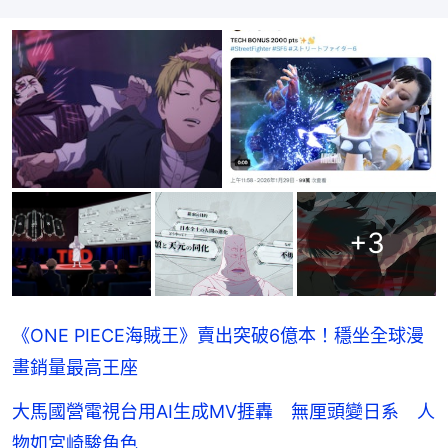
+
3
《ONE PIECE海賊王》賣出突破6億本！穩坐全球漫
畫銷量最高王座
大馬國營電視台用AI生成MV捱轟 無厘頭變日系 人
物如宮崎駿角色