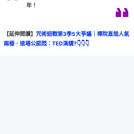
年！
【延伸閱讀】
咒術迴戰第3季5大爭議｜禪院直哉人氣
兩極．這場公認悶：TED演講?👇👇👇