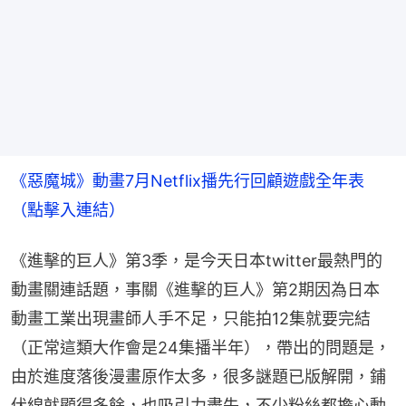
《惡魔城》動畫7月Netflix播先行回顧遊戲全年表
（點擊入連結）
《進擊的巨人》第3季，是今天日本twitter最熱門的
動畫關連話題，事關《進擊的巨人》第2期因為日本
動畫工業出現畫師人手不足，只能拍12集就要完結
（正常這類大作會是24集播半年），帶出的問題是，
由於進度落後漫畫原作太多，很多謎題已版解開，鋪
伏線就顯得多餘，也吸引力盡失，不少粉絲都擔心動