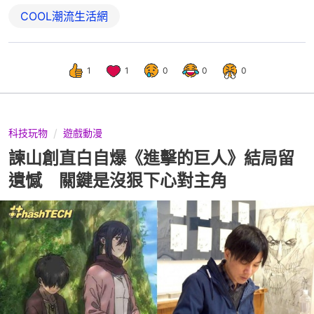
COOL潮流生活網
1
1
0
0
0
科技玩物
遊戲動漫
諫山創直白自爆《進擊的巨人》結局留
遺憾 關鍵是沒狠下心對主角