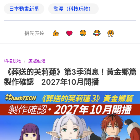
日本動畫新番
動漫（科技玩物）
搶先表達
科技玩物
遊戲動漫
《葬送的芙莉蓮》第3季消息！黃金鄉篇
製作確認 2027年10月開播