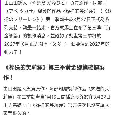
由山田鐘人（やまだ かねひと）負責原作、阿部司
（アベ ツカサ）繪製的作品《葬送的芙莉蓮》（《葬
送のフリーレン》）第二季動畫於3月27日正式為系
列完結，動畫一結束，官方就馬上宣布了第三季「黃
金鄉篇」的製作消息，並確認了動畫第三季將於
2027年10月正式開播，又多了一個要活到2027年的
動力了！
《葬送的芙莉蓮》第三季黃金鄉篇確認製
作！
由山田鐘人負責原作、阿部司繪製的作品《葬送的芙
莉蓮》第二季動畫自1月16日開播迄今終於在3月27日
正式完結，而《葬送的芙莉蓮》官方這次也沒有讓大
家等很久的。