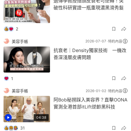
遺傳學教授指頭皮衰老可逆轉！突
破性科研實證一瓶重現濃黑滑秀髮
2
美容手帳
2026-07-07
特約內容
抗衰老｜Density獨家技術 一機改
善深淺層皮膚問題
1
美容手帳
2026-01-02
特約內容
阿Bob秘撈踩入美容界？直擊OONA
實測全港首部itLift逆齡黑科技
04:38
31