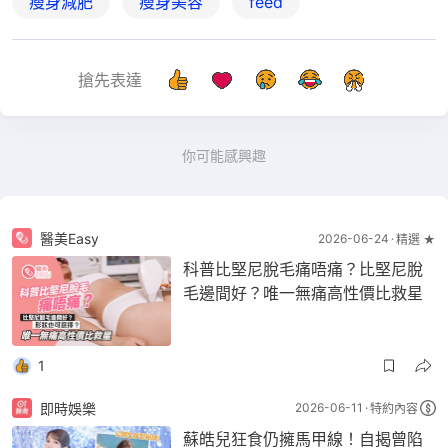
瘦身減肥
瘦身美容
feed
搶先表達
你可能感興趣
醫美Easy
2026-06-24
精選 ★
科普比堅尼脫毛痛唔痛？比堅尼脫
毛邊間好？唯一無痛高性價比救星
1
即時娛樂
2026-06-11
特約內容
蘇皓兒狂食仍擁馬甲線！自揭曾陷