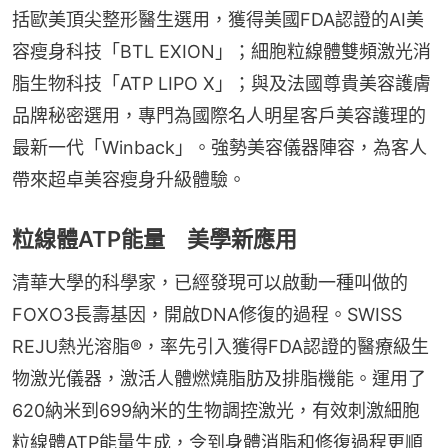
括歐美頂尖整形醫生選用，獲得美國FDA認證的AI美
容瘦身科技「BTL EXION」；細胞粒線體雙頻激光消
脂生物科技「ATP LIPO X」；與及法國尊貴美容護膚
品牌秘密選用，專門為國際名人明星客戶美容護理的
最新一代「Winback」。強勢美容儀器陣容，為客人
帶來超卓美容瘦身升級體驗。
粒線體ATP能量 美學新應用
清華大學的科學家，已經發現可以啟動一種叫做的
FOXO3長壽基因，開啟DNA修復的過程。SWISS 
REJU熱光溶脂®，率先引入獲得FDA認證的醫療級生
物激光儀器，激活人體燃燒脂肪及排脂機能。運用了
620納米到699納米的生物調控激光，有效刺激細胞
粒線體ATP能量生成，令到身體消脂和修復過程更順