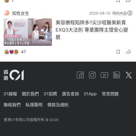
1
知性女生
2025-08-12
特約內容
美容療程陷阱多?尖沙咀醫美新貴
EXQ3大法則 專業團隊主理安心變
靚
47
01線報
關於我們
01招聘
廣告查詢
01App
常見問題
聯絡我們
私隱聲明
條款及細則
香港01有限公司版權所有 ©
2026