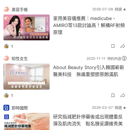
美容手帳
2026-07-08
精選 ★
家用美容儀推薦｜medicube、
AMIRO等13款討論高！解構RF射頻
原理
1
知性女生
2025-11-11
特約內容
About Beauty Story引入韓國嶄新
醫美科技 無痛重塑膠原飽滿肌
1
即時國際
2026-03-07
精選 ★
研究指減肥針停藥後或出現體重反
彈及肌肉流失 點名胰妥讚維秀美