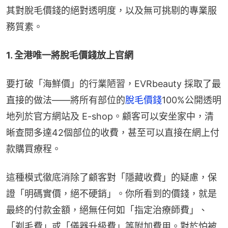
其對脫毛價錢的絕對透明度，以及無可挑剔的專業服
務質素。
1. 全港唯一將脫毛價錢放上官網
要打破「海鮮價」的行業陋習，EVRbeauty 採取了最
直接的做法——將所有部位的
脫毛價錢
100%公開透明
地列於官方網站及 E-shop。顧客可以安坐家中，清
晰查閱多達42個部位的收費，甚至可以直接在網上付
款購買療程。
這種模式徹底消除了顧客對「隱藏收費」的疑慮，保
證「明碼實價，絕不硬銷」。你所看到的價錢，就是
最終的付款金額，絕無任何如「指定治療師費」、
「剃毛費」或「儀器升級費」等附加費用。對於怕被 