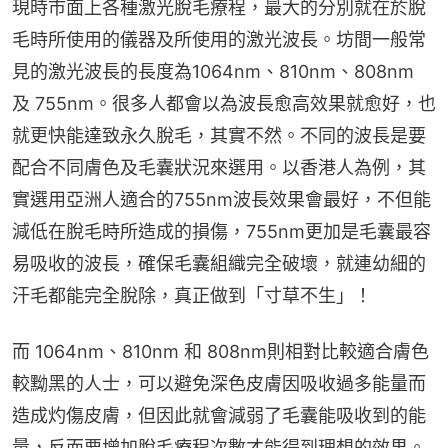
現時市面上各種激光脫毛療程，最大的分別就在於脫
毛時所使用的儀器及所使用的激光波長。坊間一般常
見的激光波長的長度為1064nm、810nm、808nm 
及 755nm。很多人都會以為波長愈高效果就愈好，也
就更快能達致永久脫毛，其實不然。不同的波長是要
配合不同膚色及毛囊狀況來選用。以香港人為例，其
實選用亞洲人適合的755nm波長效果會最好，不但能
減低在脫毛時所造成的損傷，755nm更加是毛囊最容
易吸收的波長，確保毛囊組織完全破壞，就連幼細的
汗毛都能完全脫除，真正做到「寸草不生」！
而 1064nm、810nm 和 808nm則相對比較適合膚色
較黝黑的人士，可以避免深色皮膚因吸收過多能量而
造成灼傷皮膚，但因此就會減弱了毛囊能吸收到的能
量，反而要增加脫毛療程次數才能得到理想的效果。