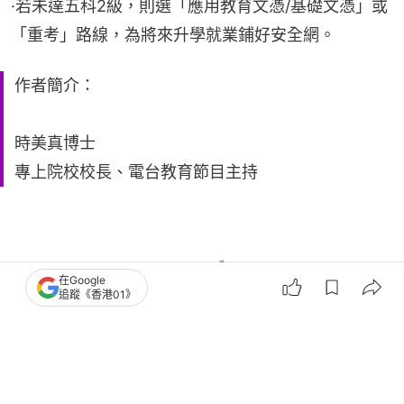
·若未達五科2級，則選「應用教育文憑/基礎文憑」或
「重考」路線，為將來升學就業鋪好安全網。
作者簡介：
時美真博士
專上院校校長、電台教育節目主持
在Google
追蹤《香港01》
01教育
講教育
DSE放榜
選科