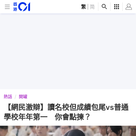
繁
|
简
熱話
開罐
【網民激辯】讀名校但成績包尾vs普通
學校年年第一 你會點揀？