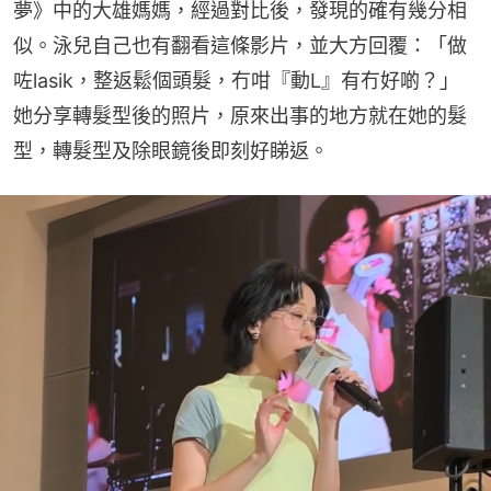
夢》中的大雄媽媽，經過對比後，發現的確有幾分相
似。泳兒自己也有翻看這條影片，並大方回覆：「做
咗lasik，整返鬆個頭髮，冇咁『動L』有冇好啲？」
她分享轉髮型後的照片，原來出事的地方就在她的髮
型，轉髮型及除眼鏡後即刻好睇返。