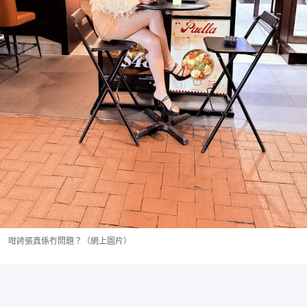
咁誇張真係冇問題？（網上圖片）