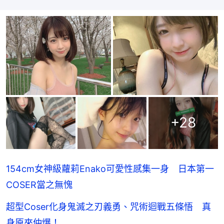
+
28
154cm女神級蘿莉Enako可愛性感集一身 日本第一
COSER當之無愧
超型Coser化身鬼滅之刃義勇、咒術迴戰五條悟 真
身原來仲爆！