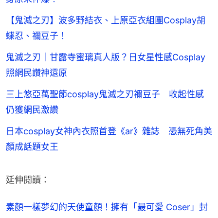
【鬼滅之刃】波多野結衣、上原亞衣組團Cosplay胡
蝶忍、禰豆子！
鬼滅之刃｜甘露寺蜜璃真人版？日女星性感Cosplay
照網民讚神還原
三上悠亞萬聖節cosplay鬼滅之刃禰豆子 收起性感
仍獲網民激讚
日本cosplay女神內衣照首登《ar》雜誌 憑無死角美
顏成話題女王
延伸閱讀：
素顏一樣夢幻的天使童顏！擁有「最可愛 Coser」封