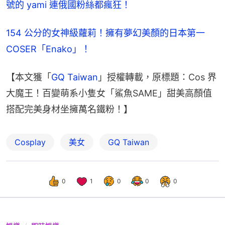
號的 yami 連俄國粉絲都瘋狂！
154 公分的女神級蘿莉！擁有夢幻美顏的日本第一 
COSER「Enako」！
【本文獲「
GQ Taiwan
」授權轉載，原標題：Cos 界
大魔王！百變萌系小隻女「鯊魚SAME」甜美高顏值
搭配完美身材坐擁萬名鐵粉！】
Cosplay
美女
GQ Taiwan
0
1
0
0
0