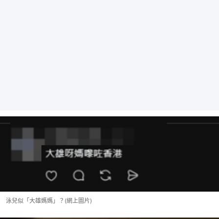
泳兒似「大雄媽媽」？(網上圖片)