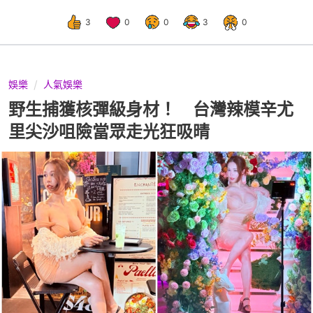
3
0
0
3
0
娛樂
人氣娛樂
野生捕獲核彈級身材！ 台灣辣模辛尤
里尖沙咀險當眾走光狂吸晴