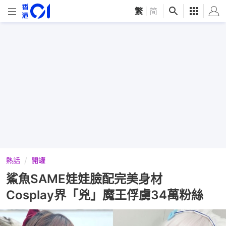
繁
|
简
熱話
開罐
鯊魚SAME娃娃臉配完美身材
Cosplay界「兇」魔王俘虜34萬粉絲