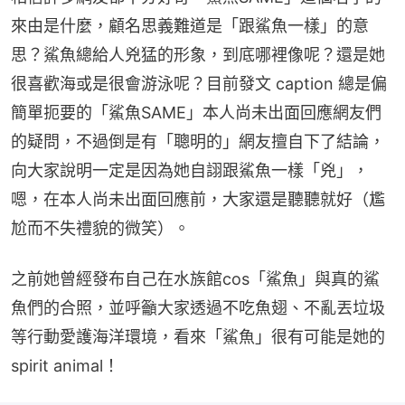
來由是什麼，顧名思義難道是「跟鯊魚一樣」的意
思？鯊魚總給人兇猛的形象，到底哪裡像呢？還是她
很喜歡海或是很會游泳呢？目前發文 caption 總是偏
簡單扼要的「鯊魚SAME」本人尚未出面回應網友們
的疑問，不過倒是有「聰明的」網友擅自下了結論，
向大家說明一定是因為她自詡跟鯊魚一樣「兇」，
嗯，在本人尚未出面回應前，大家還是聽聽就好（尷
尬而不失禮貌的微笑）。
之前她曾經發布自己在水族館cos「鯊魚」與真的鯊
魚們的合照，並呼籲大家透過不吃魚翅、不亂丟垃圾
等行動愛護海洋環境，看來「鯊魚」很有可能是她的 
spirit animal！