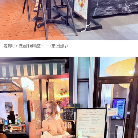
着到咁，行過好難唔望⋯⋯（網上圖片）