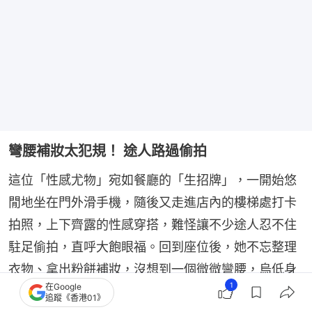
彎腰補妝太犯規！ 途人路過偷拍
這位「性感尤物」宛如餐廳的「生招牌」，一開始悠
閒地坐在門外滑手機，隨後又走進店內的樓梯處打卡
拍照，上下齊露的性感穿搭，難怪讓不少途人忍不住
駐足偷拍，直呼大飽眼福。回到座位後，她不忘整理
衣物、拿出粉餅補妝，沒想到一個微微彎腰，烏低身
1
在Google
的動作，豐滿雙峰呼之欲出，視覺效果實在太震撼！
追蹤《香港01》