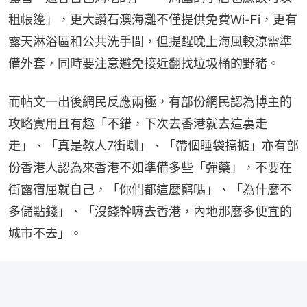
租帳篷」，更大讚石澳海灘不僅提供免費Wi-Fi，更有
露天淋浴區和公共洗手間，但提醒晚上海風較涼需準
備外套，同時要注意避免接近翻找垃圾桶的野豬。
而帖文一出後網民反應兩極，有部份網民認為博主的
攻略實用且有趣「不錯，下次去香港就去這裏走
走」、「真是教人7街瞓」、「帶個睡袋搞掂」亦有部
份香港人認為來香港不如準備多些「彈藥」，不要在
街露宿屈就自己，「你們都這麼窮嗎」、「為什麼不
多儲點錢」、「沒錢幹嘛去香港，內地那麼多便宜的
城市不去」。