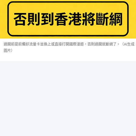
過關前提前備好流量卡並換上或直接打開國際漫遊，否則過關就斷網了。（AI生成
圖片）