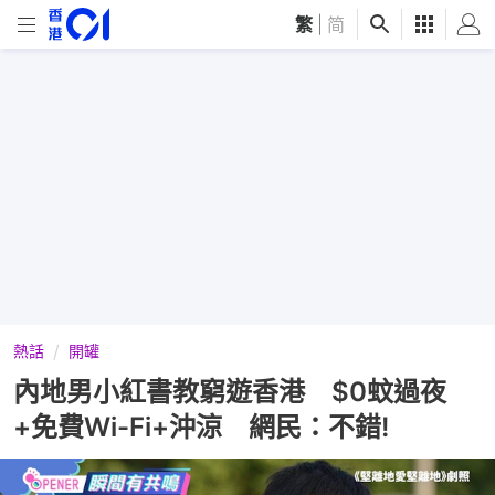
繁
|
简
熱話
開罐
內地男小紅書教窮遊香港 $0蚊過夜
+免費Wi-Fi+沖涼 網民：不錯!