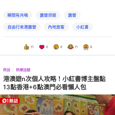
瞬間有共鳴
露營郊遊
露營
自由行來港露營
內地旅客
小紅書
11
0
0
11
9
熱話
熱爆話題
港澳遊n次個人攻略！小紅書博主盤點
13點香港+6點澳門必看懶人包