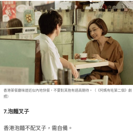
香港茶餐廳味道近似內地快餐，不要對其抱有過高期待。（《阿媽有咗第二個》劇
照）
7.泡麵叉子
香港泡麵不配叉子，需自備。