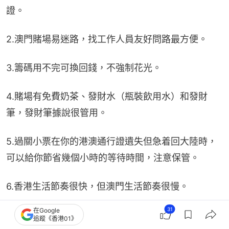
證。
2.澳門賭場易迷路，找工作人員友好問路最方便。
3.籌碼用不完可換回錢，不強制花光。
4.賭場有免費奶茶、發財水（瓶裝飲用水）和發財
筆，發財筆據說很管用。
5.過關小票在你的港澳通行證遺失但急着回大陸時，
可以給你節省幾個小時的等待時間，注意保管。
6.香港生活節奏很快，但澳門生活節奏很慢。
31
在Google
其他報道：
什麼名字一聽就很香港？小紅書帖文熱
追蹤《香港01》