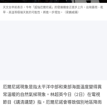
天文台早前表示，今年「超強厄爾尼諾」的發展機會正逐步上升，出現暴雨、乾
旱、高溫等極端天氣的可能性，將進一步增加。（梁鵬威攝）
厄爾尼諾現象是指太平洋中部和東部海面溫度變得異
常溫暖的自然氣候現象。林超英今日（2日）在電視
節目《講清講楚》指，厄爾尼諾會導致個別地區降雨