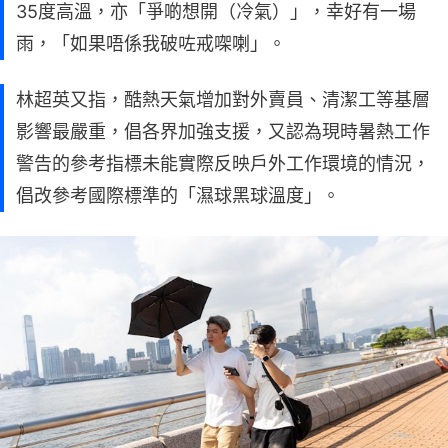
35度高溫，亦「爭啲想開（冷氣）」，幸好有一場
雨，「如果唔係我破咗戒㗎喇」。
林超英又指，酷熱天氣增加對外賣員、清潔工等基層
影響最嚴重，倡各界加強支援，又認為現時暑熱工作
警告的參考指標未能實際反映戶外工作環境的情況，
倡改參考國際標準的「濕球黑球溫度」。