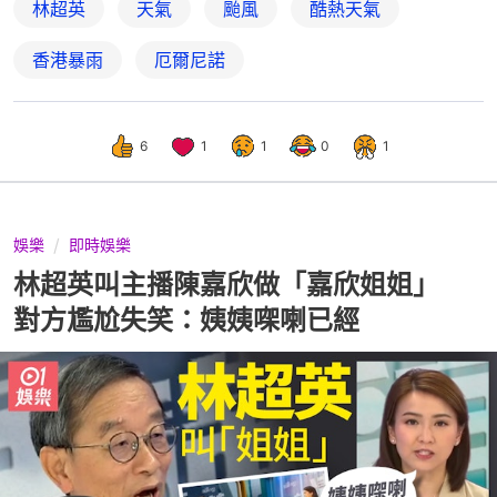
林超英
天氣
颱風
酷熱天氣
香港暴雨
厄爾尼諾
6
1
1
0
1
娛樂
即時娛樂
林超英叫主播陳嘉欣做「嘉欣姐姐」
對方尷尬失笑：姨姨㗎喇已經