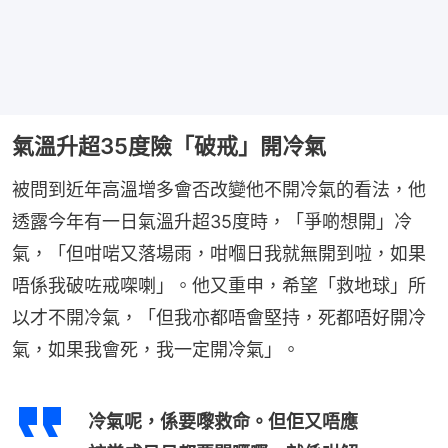
氣溫升超35度險「破戒」開冷氣
被問到近年高溫增多會否改變他不開冷氣的看法，他
透露今年有一日氣溫升超35度時，「爭啲想開」冷
氣，「但咁啱又落場雨，咁嗰日我就無開到啦，如果
唔係我破咗戒㗎喇」。他又重申，希望「救地球」所
以才不開冷氣，「但我亦都唔會堅持，死都唔好開冷
氣，如果我會死，我一定開冷氣」。
冷氣呢，係要嚟救命。但佢又唔應