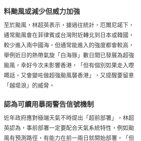
料颱風或減少但威力加強
至於颱風，林超英表示，據過往統計，厄爾尼諾下，
通常颱風會在菲律賓或台灣附近轉北到日本或韓國，
較少進入南中國海，但通常能進入的強度都會較高，
舉例近日的熱帶氣旋「白海豚」數日間已發展為超強
颱風，幸好今次未影響香港，「但有個別如果走入嚟
嘅話，又會變咗做超強颱風襲香港」，又提醒要留意
「越堤浪」的威脅。
認為可續用暴雨警告信號機制
近年政府應對極端天氣不時提出「超前部署」，林超
英認為，事前部署一定要配合天氣系統特性，例如颱
風有預測路徑，有能力在前一兩日就開始部署，「但