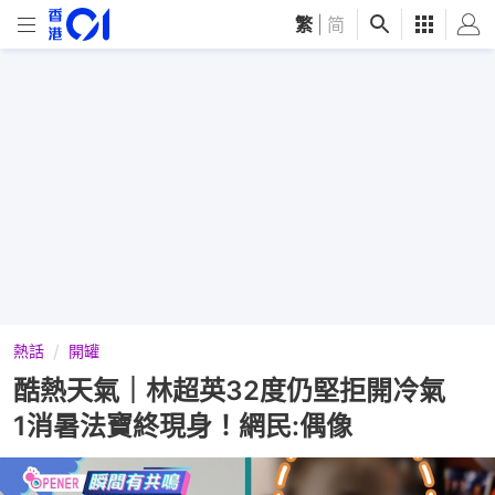
繁
|
简
熱話
開罐
酷熱天氣｜林超英32度仍堅拒開冷氣
1消暑法寶終現身！網民:偶像