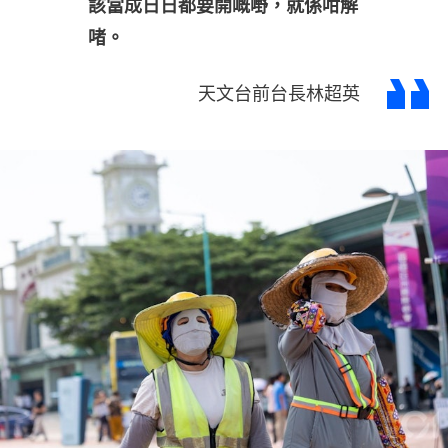
該當成日日都要開嘅嘢，就係咁解
啫。
天文台前台長林超英