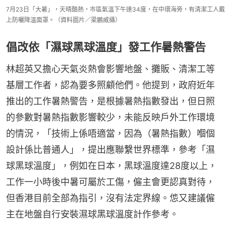
7月23日「大暑」，天晴酷熱，市區氣溫下午達34度，在中環海旁，有清潔工人戴
上防曬降溫面罩。（資料圖片／梁鵬威攝）
倡改依「濕球黑球溫度」發工作暑熱警告
林超英又擔心天氣炎熱會影響地盤、攤販、清潔工等
基層工作者，認為要多照顧他們。他提到，政府近年
推出的工作暑熱警告，是根據暑熱指數發出，但日照
的參數對暑熱指數影響較少，未能反映戶外工作環境
的情況，「技術上係唔適當，因為（暑熱指數）嗰個
設計係比普通人」，提出應聯繫世界標準，參考「濕
球黑球溫度」，例如在日本，黑球溫度達28度以上，
工作一小時後中暑可屬於工傷，僱主會更認真對待，
但香港目前全部為指引，沒有法定界線。怹又建議僱
主在地盤自行安裝濕球黑球溫度計作參考。