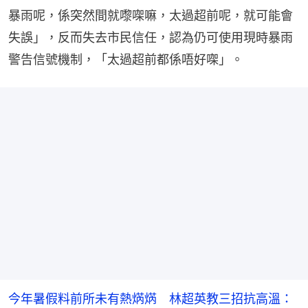
暴雨呢，係突然間就嚟㗎嘛，太過超前呢，就可能會
失誤」，反而失去市民信任，認為仍可使用現時暴雨
警告信號機制，「太過超前都係唔好㗎」。
今年暑假料前所未有熱焫焫 林超英教三招抗高溫：