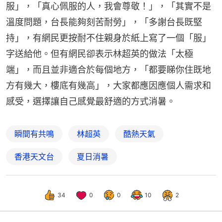
服」，「真心佩服的人，我會尊敬！」，「其實不是
溫度問題，台長能夠刻苦耐勞」，「多謝台長既堅
持」，有網民更按耐不住親身於紙上寫了一個「服」
字送給他。但有網民卻表示林超英的做法「太極
端」，而且並非適合於每個地方，「都要睇你住既地
方有幾大，樓底有幾高」，大家都應因應個人需求和
感受，選擇讓自己感覺最舒適的方式消暑。
瞬間有共鳴
林超英
酷熱天氣
香港天文台
夏日消暑
34
0
0
10
2