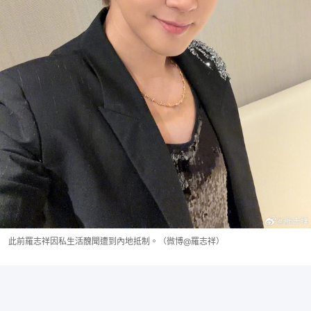
此前羅志祥因私生活醜聞遭到內地抵制。（微博@羅志祥）