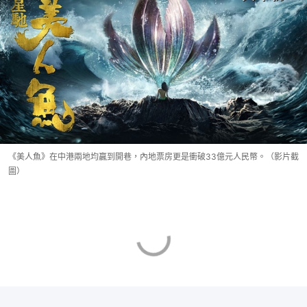
《美人魚》在中港兩地均贏到開巷，內地票房更是衝破33億元人民幣。（影片截
圖）