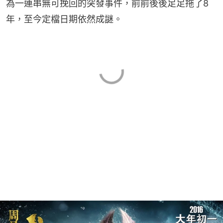
為一連串無可挽回的突發事件，前前後後足足拖了8
年，至今定檔日期依然成謎。