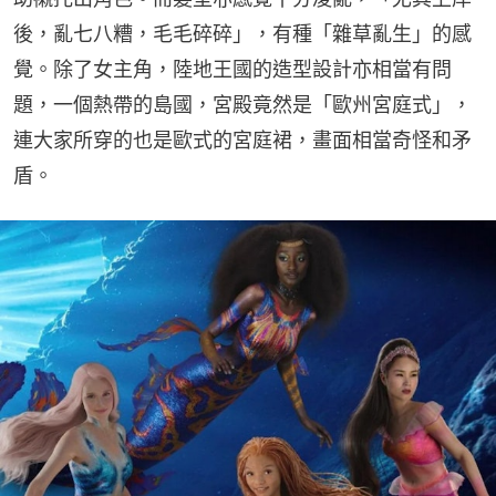
後，亂七八糟，毛毛碎碎」，有種「雜草亂生」的感
覺。除了女主角，陸地王國的造型設計亦相當有問
題，一個熱帶的島國，宮殿竟然是「歐州宮庭式」，
連大家所穿的也是歐式的宮庭裙，畫面相當奇怪和矛
盾。