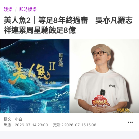
娛樂
即時娛樂
美人魚2｜等足8年終過審 吳亦凡羅志
祥連累周星馳蝕足8億
撰文：
小白
出版：
2026-07-14 23:00
更新：
2026-07-15 15:08