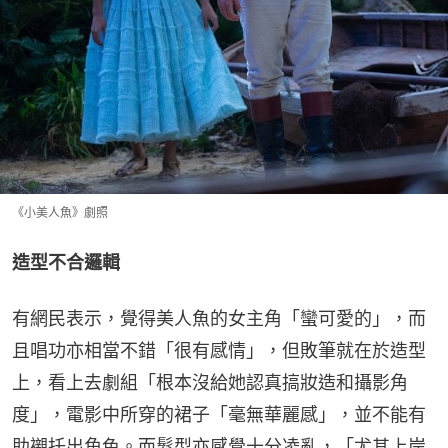
《小美人魚》劇照
造型不合邏輯
有網民表示，覺得美人魚的女主角「蠻可愛的」，而
且唱功亦相當不錯「很有感情」，但敗筆就在於造型
上，看上去劇組「根本沒給她認真搞妝造和攝影角
度」，電影中所穿的裙子「毫無華麗感」，並不能有
助襯托出角色。而髮型亦感覺十分凌亂，「尤其上岸