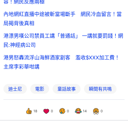
容！網民反應兩極
內地網紅直播中途被斬當場斷手 網民冷血留言！當
局揭背後真相
港漂男嘆公司禁員工講「普通話」 一講就要罰錢！網
民:神經病公司
港男怒轟流浮山海鮮酒家劏客 濫收$XXX加工費！
主席李彩華咁講
迪士尼
電影
童話故事
瞬間有共鳴
18
0
0
14
0