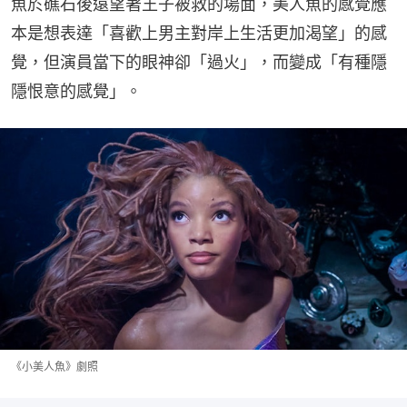
魚於礁石後遠望著王子被救的場面，美人魚的感覺應
本是想表達「喜歡上男主對岸上生活更加渴望」的感
覺，但演員當下的眼神卻「過火」，而變成「有種隱
隱恨意的感覺」。
《小美人魚》劇照