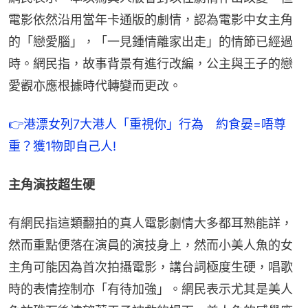
電影依然沿用當年卡通版的劇情，認為電影中女主角
的「戀愛腦」，「一見鍾情離家出走」的情節已經過
時。網民指，故事背景有進行改編，公主與王子的戀
愛觀亦應根據時代轉變而更改。
👉港漂女列7大港人「重視你」行為　約食晏=唔尊
重？獲1物即自己人!
主角演技超生硬
有網民指這類翻拍的真人電影劇情大多都耳熟能詳，
然而重點便落在演員的演技身上，然而小美人魚的女
主角可能因為首次拍攝電影，講台詞極度生硬，唱歌
時的表情控制亦「有待加強」。網民表示尤其是美人