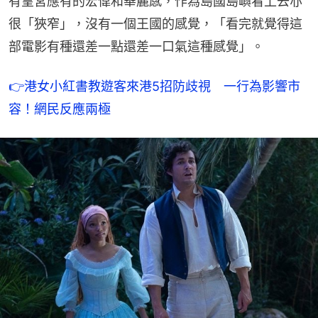
有皇宮應有的宏偉和華麗感，作為島國島嶼看上去亦
很「狹窄」，沒有一個王國的感覺，「看完就覺得這
部電影有種還差一點還差一口氣這種感覺」。
👉港女小紅書教遊客來港5招防歧視　一行為影響市
容！網民反應兩極