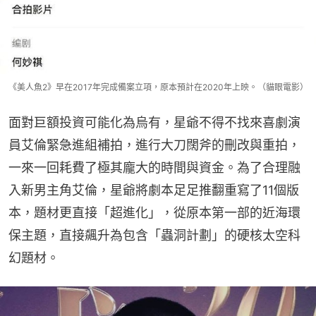
《美人魚2》早在2017年完成備案立項，原本預計在2020年上映。（貓眼電影）
面對巨額投資可能化為烏有，星爺不得不找來喜劇演
員艾倫緊急進組補拍，進行大刀闊斧的刪改與重拍，
一來一回耗費了極其龐大的時間與資金。為了合理融
入新男主角艾倫，星爺將劇本足足推翻重寫了11個版
本，題材更直接「超進化」，從原本第一部的近海環
保主題，直接飆升為包含「蟲洞計劃」的硬核太空科
幻題材。