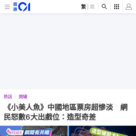
繁
|
简
熱話
開罐
《小美人魚》中國地區票房超慘淡 網
民怒數6大出戲位：造型奇差