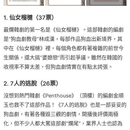
1. 仙女榴槤（37票）
最爛韓劇的第一名是《仙女榴槤》。這部韓劇的編劇
是“狗血劇教母”林成漢，每部作品狗血出新境界，其
中在《仙女榴槤》裡，每個角色都有著複雜的前世今
生關係，還大搞“婆媳戀”而引起爭議。雖然在韓國的
收視率不算太差，但狗血劇情實在有點太誇張。
2. 7人的逃脫（26票）
沒想到熱門韓劇《Penthouse》（頂樓）的編劇金順
玉也救不了這部作品！《7人的逃脫》也是一部妥妥的
狗血劇，有著各種毀三觀的劇情，開播後評價兩極
化，但不少人都大罵這部劇“爛尾”，業界人士也認為