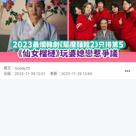
撰文：
Goody25
出版：
2023-11-29 12:01
更新：
2023-11-29 12:46