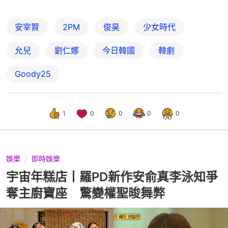
安宰賢
2PM
俊昊
少女時代
允兒
劉仁娜
今日韓國
韓劇
Goody25
1
0
0
0
0
娛樂
即時娛樂
宇宙年糕店丨羅PD新作安俞真李泳知爭
奪主廚寶座 驚變權聖晙舞弊