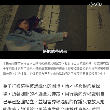
本集高潮在於秀彬回家目睹母親遭受父親家暴，挺身而出反抗父親時，卻震撼得知
十年前怡才是為了追他才遭遇嚴重車禍險些喪命！得知殘酷真相的秀彬在黑夜中崩
潰奔跑，對怡才腿上的傷疤與自己多年來的錯過陷入了極度的悲痛與愧疚之中！
為了打破這種被邊緣化的困境，怡才將秀彬約至操
場，頂著腿部的不適全力奔跑，用行動向秀彬證明自
己早已堅強站立，並坦言秀彬過度的保護只會放大她
的傷痕，她渴望以平等專業的合作夥伴身份完成電