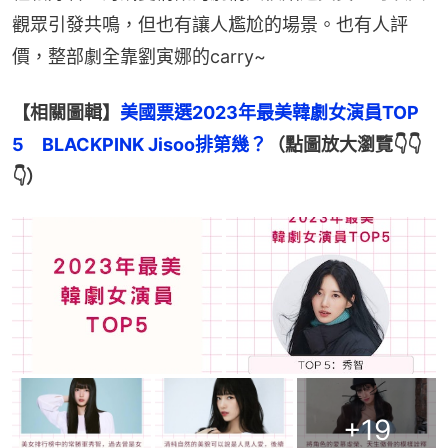
觀眾引發共鳴，但也有讓人尷尬的場景。也有人評
價，整部劇全靠劉寅娜的carry~
【相關圖輯】
美國票選2023年最美韓劇女演員TOP 
5　BLACKPINK Jisoo排第幾？
（點圖放大瀏覽👇👇
👇）
+
19