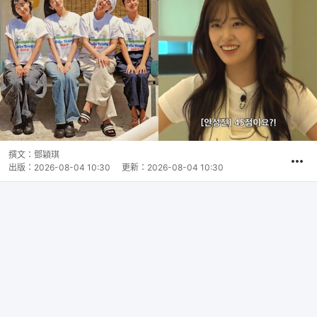
撰文：
鄧穎琪
出版：
2026-08-04 10:30
更新：
2026-08-04 10:30