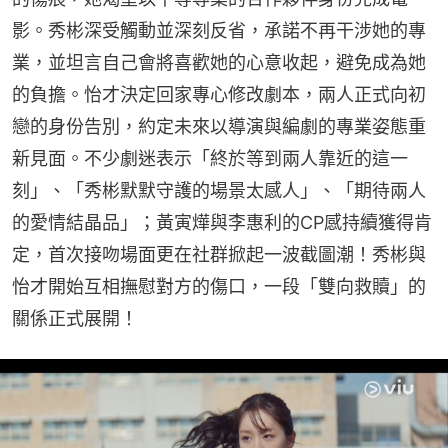
影。秀彬深受觸動並深刻反省，承諾不再干涉她的專
業，並坦言自己會將喜歡她的心意收起，避免成為她
的負擔。怡才決定回家專心修改劇本，兩人正式向初
戀的身份告別，約定未來以導演與編劇的專業姿態重
新見面。不少劇迷表示「終於等到兩人靠近的這一
刻」、「秀彬默默守護的場景太感人」、「期待兩人
的愛情結晶品」；黃寅燁與李惠利的CP感持續獲得肯
定，首次接吻場面更在社群掀起一波截圖潮！秀彬與
怡才開始互相撫慰對方的傷口，一段「雙向救贖」的
關係正式展開！