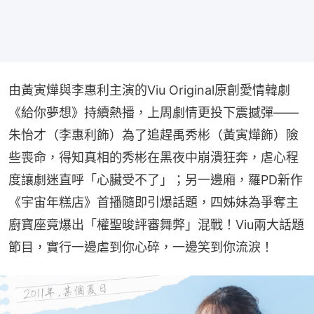
由黃寅燁與李惠利主演的Viu Original原創愛情韓劇
《給你夢想》持續熱播，上周劇情更投下震撼彈——
朱怡才（李惠利飾）為了追趕禹秀彬（黃寅燁飾）險
些喪命，得知真相的秀彬在黑夜中崩潰狂奔，虐心程
度讓劇迷直呼「心臟受不了」；另一邊廂，羅PD新作
《宇宙年糕店》首播隨即引爆話題，四姊妹為爭奪主
廚寶座竟爆出「權聖晙評審舞弊」混戰！Viu兩大話題
節目，實行一邊虐到你心碎，一邊笑到你流淚！