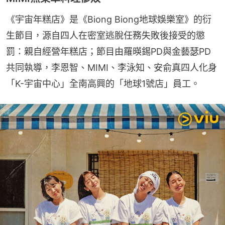
《宇宙年糕店》是《Biong Biong地球娛樂室》的衍
生節目，源自四人在密室逃脫任務失敗後接受的懲
罰：親自經營年糕店；節目由羅暎錫PD與金藝瑟PD
共同執導，李恩智、MIMI、李泳知、安俞真四人化身
「K-宇宙中心」全南高興的「地球1號店」員工。