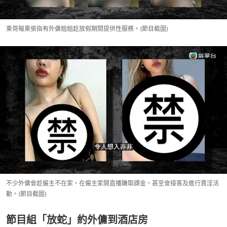
東哥報東張指有外傭姐姐趁放假期間提供性服務。(節目截圖)
不少外傭會趁僱主不在家，在僱主家開直播賺取課金，甚至會接客及進行賣淫活
動。(節目截圖)
節目組「放蛇」約外傭到酒店房