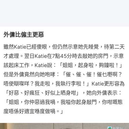
外傭比僱主更惡
雖然Katie已經傻眼，但仍然示意她先睡覺，待第二天
才處理。翌日Katie在7點45分時去敲她的房門，示意
該起床工作，Katie說：「姐姐，起身啦，夠鐘啦！」
但是外傭竟然向她咆哮：「催、催、催！催乜嘢啊？
唔使瞓㗎咩？我走啦，我執行李啦！」Katie更形容為
「好惡、好瘋狂、好似上晒身咁」，她向外傭表示：
「姐姐，你仲惡過我喎，我嗌你起身敲門，你咁嘅態
度唔係好適宜喺度做喎。」