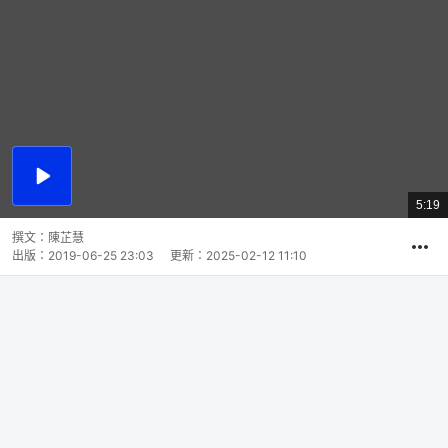
播
放
5:19
總
影
共
片
時
撰文：
陳芷慧
間
出版：
2019-06-25 23:03
更新：
2025-02-12 11:10