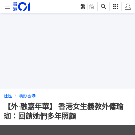
繁
|
简
社區
隱形香港
【外‧融嘉年華】 香港女生義教外傭瑜
珈：回饋她們多年照顧