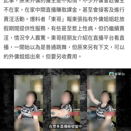
此事，原來外傭的僱主是不知情。不少外傭會趁僱主
不在家，在家中開直播賺取課金，甚至會接客及進行
賣淫活動。爆料者「東哥」報東張指有外傭姐姐趁放
假期間提供性服務，有些甚至惹上性病，但仍繼續賣
淫，情況令人震驚。東哥經朋友介紹在直播平台看直
播，一開始以為是普通跳舞，但原來另有下文，可以
約外傭姐姐出來，但要另收費用。