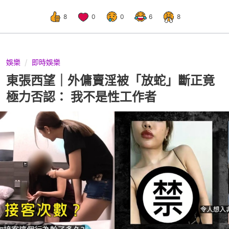
8
0
0
6
8
娛樂
即時娛樂
東張西望｜外傭賣淫被「放蛇」斷正竟
極力否認： 我不是性工作者