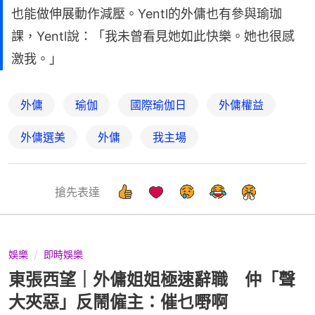
也能做伸展動作減壓。Yentl的外傭也有參與瑜珈
課，Yentl說：「我未曾看見她如此快樂。她也很感
激我。」
外傭
瑜伽
國際瑜伽日
外傭權益
外傭選美
外傭
我主場
搶先表達
娛樂
即時娛樂
東張西望｜外傭姐姐極速辭職 仲「聲
大夾惡」反鬧僱主：催乜嘢啊