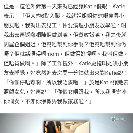
但是，這位外傭第一天來就已經讓Katie傻眼，Katie
表示：「佢大約6點入職，我就話姐姐你煮嘢食畀小
朋友啦，我就出去見工，仲要湊埋小朋友放學啦。咁
我出去再返嚟嗰陣佢做到㗎，佢煮咗飯㗎，我之後就
問屋企個姐姐，佢幫唔幫到你手啊？佢幫唔幫到你做
嘢？佢就話唔得啊mom，佢做得好慢啊。我叫佢做，
佢唔肯做啊。」除了工作慢外，Katie更指叫她哄小朋
友去睡覺，她竟然進去房間一分鐘就出來對Katie說：
「你個仔唔瞓啊，所以我唔湊啦！」於是Katie讓她去
照顧女兒，她再說：「你個女唔跟我，所以我唔會湊
你個女，不如你淨係畀我做家務啦。」