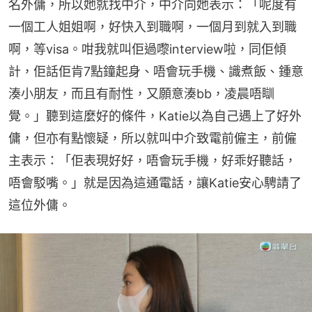
名外傭，所以她就找中介，中介向她表示：「呢度有
一個工人姐姐啊，好快入到職啊，一個月到就入到職
啊，等visa。咁我就叫佢過嚟interview啦，同佢傾
計，佢話佢肯7點鐘起身、唔會玩手機、識煮飯、鍾意
湊小朋友，而且有耐性，又願意湊bb，凌晨唔瞓
覺。」聽到這麼好的條件，Katie以為自己遇上了好外
傭，但亦有點懷疑，所以就叫中介致電前僱主，前僱
主表示：「佢表現好好，唔會玩手機，好乖好聽話，
唔會駁嘴。」就是因為這通電話，讓Katie安心騁請了
這位外傭。