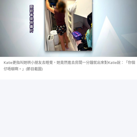
Katie更指叫她哄小朋友去睡覺，她竟然進去房間一分鐘就出來對Katie說：「你個
仔唔瞓啊。」(節目截圖)