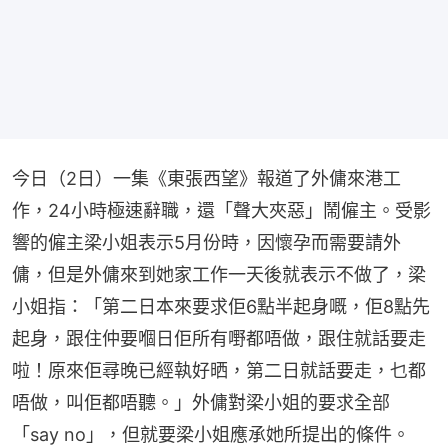
今日（2日）一集《東張西望》報道了外傭來港工
作，24小時極速辭職，還「聲大夾惡」鬧僱主。受影
響的僱主梁小姐表示5月份時，因懷孕而需要請外
傭，但是外傭來到她家工作一天後就表示不做了，梁
小姐指：「第二日本來要求佢6點半起身嘅，佢8點先
起身，跟住仲要嗰日佢所有嘢都唔做，跟住就話要走
啦！原來佢尋晚已經執好晒，第二日就話要走，乜都
唔做，叫佢都唔聽。」外傭對梁小姐的要求全部
「say no」，但就要梁小姐應承她所提出的條件。