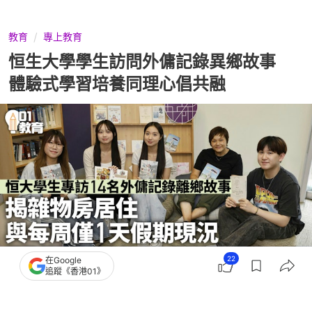
教育
專上教育
恒生大學學生訪問外傭記錄異鄉故事
體驗式學習培養同理心倡共融
22
在Google
追蹤《香港01》
撰文：
容育仁
出版：
2026-07-01 09:21
更新：
2026-07-02 15:54