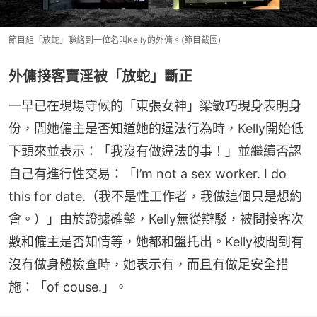
節目組「放蛇」聯絡到一位名叫Kelly的外傭。(節目截圖)
外傭接客賣淫被「放蛇」斷正
一早已在現場守候的「東張女神」梁敏巧現身表明身
份，問她僱主是否知道她的違法行為時，Kelly開始低
下頭來並表示：「我沒有做違法的事！」並繼續否認
自己有進行性交易：「I’m not a sex worker. I do 
this for date.（我不是性工作者，我做這個只是想約
會。）」由於證據確鑿，Kelly無從辯駁，被問接客次
數和僱主是否知情等，她都和盤托出。Kelly被問到有
沒有做身體檢查時，她表示有，而且有做足安全措
施：「of couse.」。