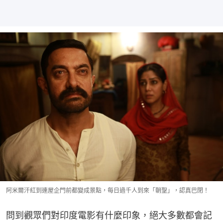
阿米爾汗紅到連屋企門前都變成景點，每日過千人到來「朝聖」，認真巴閉！
問到觀眾們對印度電影有什麼印象，絕大多數都會記