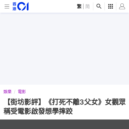
繁
|
简
娛樂
電影
【街坊影評】《打死不離3父女》女觀眾
稱受電影啟發想學摔跤