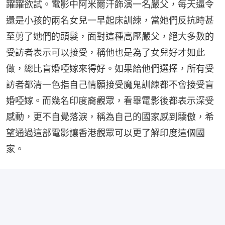
躍躍欲試。電影中阿米爾汗飾演一名嚴父，每天逼令
還是小孩的兩名女兒一早起床訓練，當她們反抗時甚
至剪了她們的頭髮，面對這種高壓嚴父，絕大多數的
受訪者表示可以接受，稱他也是為了女兒好才如此
做，總比盲婚啞嫁來得好。如果給他們選擇，所有受
訪者都清一色指自己情願接受魔鬼訓練都不會接受盲
婚啞嫁。而幾名印度裔觀眾，看畢電影後都表示深受
感動，更不自覺落淚，稱為自己的國家感到驕傲，希
望通過這部電影讓香港觀眾可以更了解印度這個國
家。