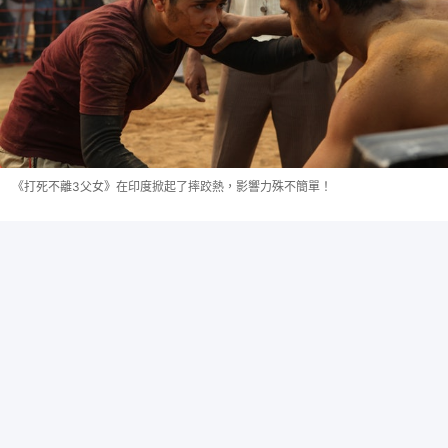
《打死不離3父女》在印度掀起了摔跤熱，影響力殊不簡單！