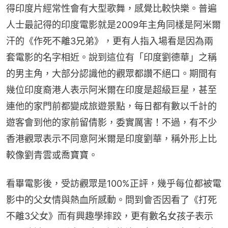
得印度片經常性會有大型歌舞，感覺比較快樂。普遍
人士最記得的印度電影就是2009年主角同樣是阿米爾
汗的《作死不離3兄弟》，更有人指入場看是因為兩
套電影的名字相近。說到這位有「印度劉德華」之稱
的男主角，大部分認識他的觀眾都讚不絕口。期間有
幾位印度裔港人表示阿米爾在印度是超級巨星，甚至
連他的家門前都變成旅遊景點，每日都有數以千計的
遊客會到他的家前留倩影，委實厲害！不過，有不少
香港觀眾表示不同意阿米爾是印度劉華，稱外形上比
較像劉青雲或喬寶寶。
看畢電影後，受訪觀眾是100%正評，幾乎每位都被電
影中的父女情與熱血所感動。問到會否因看了《打死
不離3父女》而有興趣學摔跤，更有數名女孩子表示