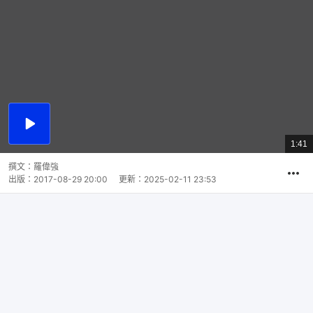
播
放
1:41
總
影
共
片
時
撰文：
羅偉強
間
出版：
2017-08-29 20:00
更新：
2025-02-11 23:53