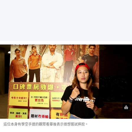
這位本身有學空手道的觀眾看畢後表示很想嘗試摔跤。