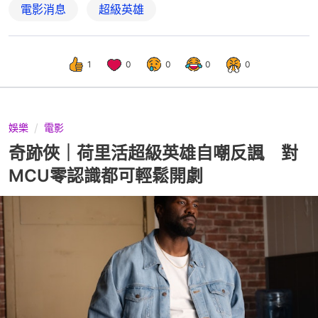
電影消息
超級英雄
1
0
0
0
0
娛樂
電影
奇跡俠｜荷里活超級英雄自嘲反諷 對
MCU零認識都可輕鬆開劇