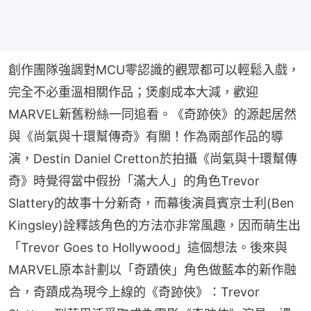
創作團隊強調對MCU零認識的觀眾都可以輕鬆入戲，
完全不必重溫相關作品；煲劇成本大減，歡迎
MARVEL新舊粉絲一同追看。《奇跡俠》的源起居然
與《尚氣與十環幫傳奇》有關！作為兩部作品的導
演，Destin Daniel Cretton於拍攝《尚氣與十環幫傳
奇》時覺得當中假扮「滿大人」的角色Trevor 
Slattery的故事十分新奇，而幕後演員賓京士利(Ben 
Kingsley)詮釋該角色的方法亦非常風趣，因而萌生出
「Trevor Goes to Hollywood」這個想法。後來與
MARVEL原本計劃以「奇蹟俠」角色做藍本的新作融
合，奇蹟成為現今上線的《奇跡俠》：Trevor 