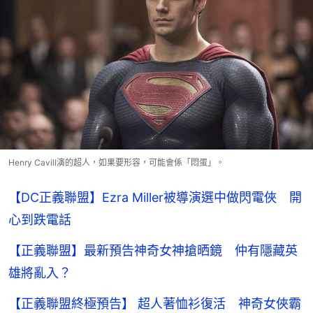
Henry Cavill演的超人，如果要形容，可能會係「悶蛋」。
【DC正義聯盟】Ezra Miller被導演選中做閃電俠 開
心到跌電話
【正義聯盟】最新預告神奇女神搶晒鏡 仲有隱藏英
雄將亂入？
【正義聯盟終極預告】 超人著恤衫復活 神奇女俠霸