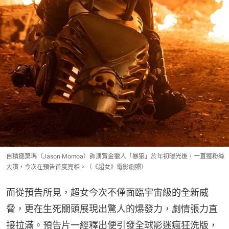
自積遜莫瑪（Jason Momoa）飾演賞金獵人「暴狼」於年初曝光後，一直獲粉絲
大讚，今次在預告首度亮相。（《超女》電影劇照）
而從預告所見，超女今次不僅面臨宇宙級的全新威
脅，更在生死關頭展現出驚人的爆發力，劇情張力直
接拉滿。預告片一經釋出便引發全球影迷瘋狂洗版，