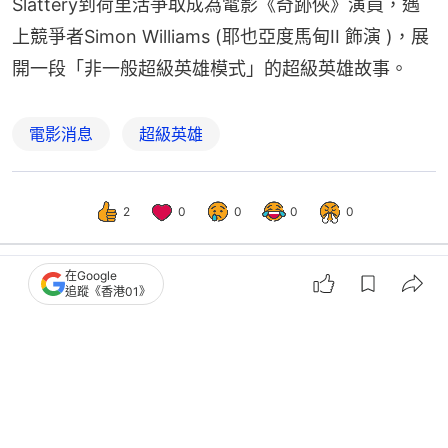
Slattery到荷里活爭取成為電影《奇跡俠》演員，遇
上競爭者Simon Williams (耶也亞度馬甸II 飾演 )，展
開一段「非一般超級英雄模式」的超級英雄故事。
電影消息
超級英雄
2
0
0
0
0
在Google
追蹤《香港01》
藝文格物
藝文
蜘蛛俠4｜《英雄重生》Sadie Sink角
色身份揭曉/片尾解釋/17+彩蛋