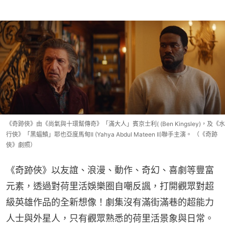
《奇跡俠》由《尚氣與十環幫傳奇》「滿大人」賓京士利( (Ben Kingsley)，及《水
行俠》「黑蝠鱝」耶也亞度馬甸II (Yahya Abdul Mateen II)聯手主演。 （《奇跡
俠》劇照）
《奇跡俠》以友誼、浪漫、動作、奇幻、喜劇等豐富
元素，透過對荷里活娛樂圈自嘲反諷，打開觀眾對超
級英雄作品的全新想像！劇集沒有滿街滿巷的超能力
人士與外星人，只有觀眾熟悉的荷里活景象與日常。