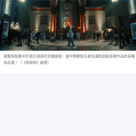
劇集焦點集中於兩位演員的求職過程，當中情節對白更充滿對超級英雄作品的自嘲
與反諷！（《奇跡俠》劇照）