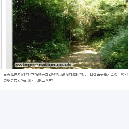
占美杜倫屋企附近本來就是野戰發燒友高度推薦的地方，自從占美搬入去後，吸引
更多男女慕名而來。（網上圖片）