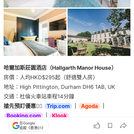
哈爾加斯莊園酒店（Hallgarth Manor House）
房價：人均HKD$295起（舒適雙人房）
地址：High Pittington, Durham DH6 1AB, UK
交通：杜倫火車站車程14分鐘
搶先預訂優惠👉🏻 
Trip.com
｜
Agoda
｜
Booking.com
｜
Klook
在Google
追蹤《香港01》
Trip.com優惠碼2026｜8月獨家無門檻5%折扣+任何