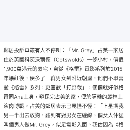
鄰居投訴草叢有人不停叫︰「Mr. Grey」占美一家居
住於英國科茨沃爾德（Cotswolds）一條小村，價值
1,900萬港元的豪宅，自從《格雷》電影系列於2015
年爆紅後，便多了一群男女到附近朝聖，他們不單喜
愛《格雷》系列，更喜歡「打野戰」，個個就好似格
雷同Ana上身，窺探完占美的家，便於隔離的叢林上
演肉博戰，占美的鄰居表示已見怪不怪：「上星期我
另一半出去放狗，聽到有對男女在纏綿，個女人仲猛
叫個男人做Mr. Grey，似足電影入面。我估因為《格