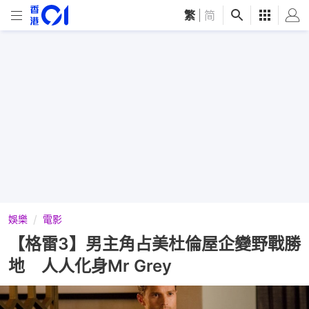
繁
|
简
娛樂
電影
【格雷3】男主角占美杜倫屋企變野戰勝
地 人人化身Mr Grey