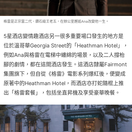
格雷是正宗富二代、鑽石級王老五，在辦公室邂逅Ana改變他一生。
5星酒店變情趣酒店另一很多重要場口發生的地方是
位於溫哥華Georgia Street的「Heathman Hotel」，
例如Ana與格雷在電梯中纏綿的場景，以及二人撐枱
腳的劇情，都在這間酒店發生。這酒店隸屬Fairmont
集團旗下，但自從《格雷》電影系列爆紅後，便變成
原著中的Heathman Hotel，而酒店亦打蛇隨棍上推
出「格雷套餐」，包括坐直昇機及享受豪華晚餐。