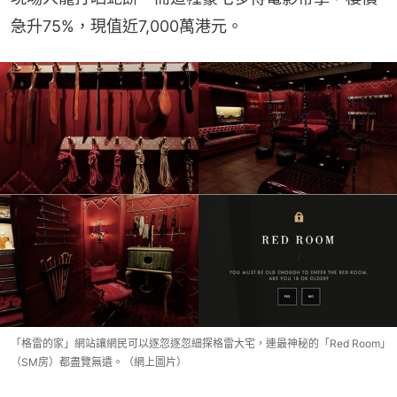
急升75%，現值近7,000萬港元。
「格雷的家」網站讓網民可以逐忽逐忽細探格雷大宅，連最神秘的「Red Room」
（SM房）都盡覽無遺。（網上圖片）