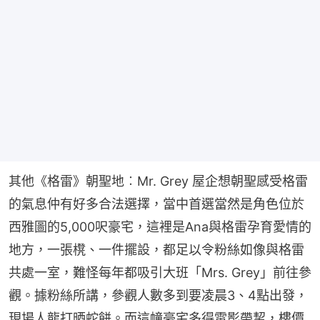
其他《格雷》朝聖地︰Mr. Grey 屋企想朝聖感受格雷
的氣息仲有好多合法選擇，當中首選當然是角色位於
西雅圖的5,000呎豪宅，這裡是Ana與格雷孕育愛情的
地方，一張櫈、一件擺設，都足以令粉絲如像與格雷
共處一室，難怪每年都吸引大班「Mrs. Grey」前往參
觀。據粉絲所講，參觀人數多到要凌晨3、4點出發，
現場人龍打晒蛇餅。而這幢豪宅多得電影帶挈，樓價