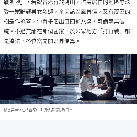
戰聖地」，若說香港有飛鵝山，占美居住的地區亦深
受一眾野戰男女歡迎，全因該區風景佳，又有茂密的
樹叢作掩蓋，仲有多個出口四通八達，可謂毫無破
綻。不過無論在哪個國家，於公眾地方「打野戰」都
是違法，各位當開開眼界便算。
格雷與Ana在格雷家中上演很多精彩場口。