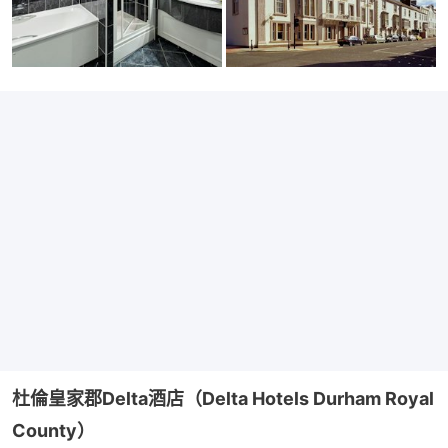
杜倫皇家郡Delta酒店（Delta Hotels Durham Royal 
County）