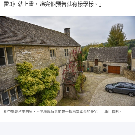
雷3》就上畫，睇完個預告就有樣學樣。」
相中就是占美的家，不少粉絲特意前來一探格雷本尊的豪宅。（網上圖片）