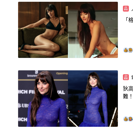
「
狄
難