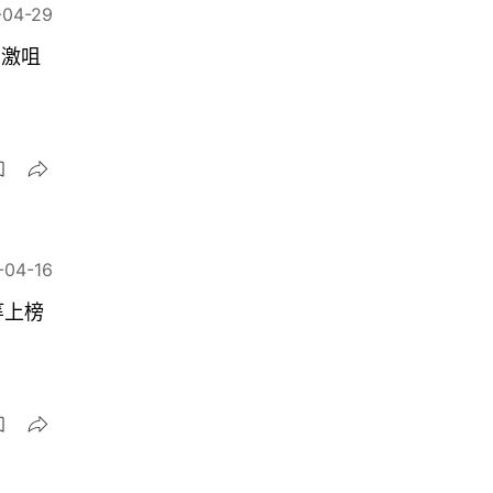
-04-29
女激咀
-04-16
等上榜