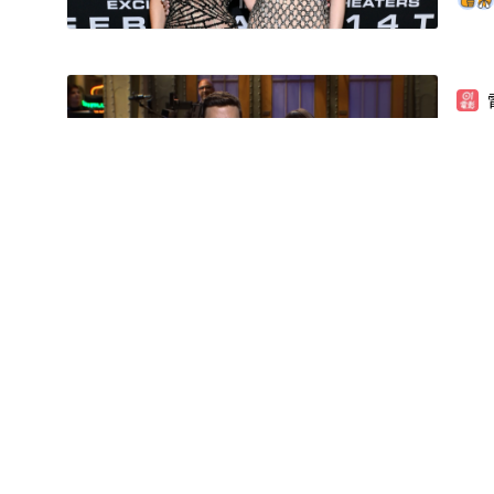
蜘
檔
傳狄