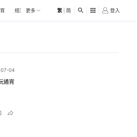
育
經濟
更多
01深圳
繁
觀點
|
简
健康
好食玩飛
登入
女
-07-04
客玩通宵