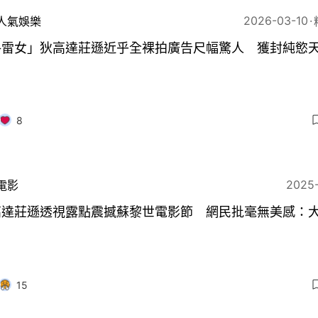
2026-03-10
人氣娛樂
格雷女」狄高達莊遜近乎全裸拍廣告尺幅驚人 獲封純慾
8
2025
電影
高達莊遜透視露點震撼蘇黎世電影節 網民批毫無美感：
！
15