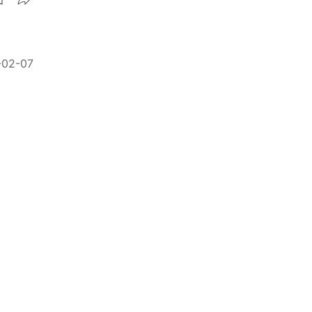
-02-07
絡》拍
-10-31
導火線