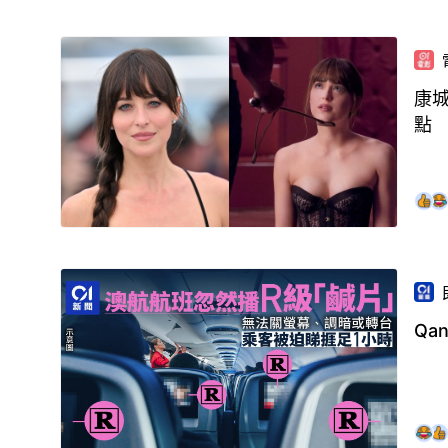
康
點
Qa